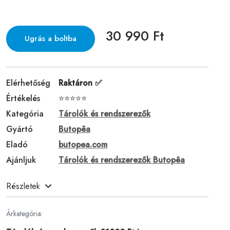
30 990 Ft
Ugrás a boltba
Elérhetőség
Raktáron ✅
Értékelés
⭐⭐⭐⭐⭐
Kategória
Tárolók és rendszerezők
Gyártó
Butopêa
Eladó
butopea.com
Ajánljuk
Tárolók és rendszerezők Butopêa
Részletek
Árkategória: