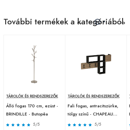
További termékek a kategóriából
TÁROLÓK ÉS RENDSZEREZŐK
TÁROLÓK ÉS RENDSZEREZŐK
Álló fogas 170 cm, ezüst -
Fali fogas, antracitszürke,
BRINDILLE - Butopêa
tölgy színű - CHAPEAU
MELON - Butopêa
5/5
5/5