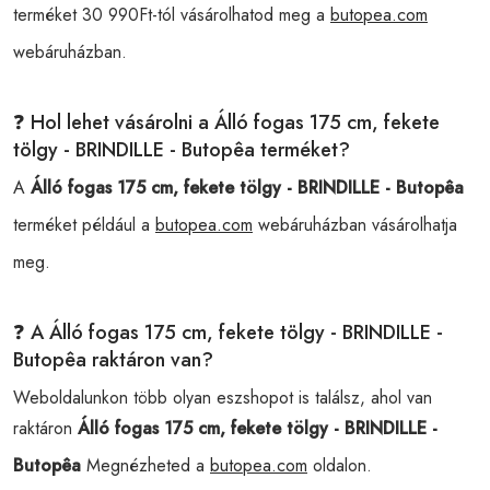
terméket 30 990Ft-tól vásárolhatod meg a
butopea.com
webáruházban.
❓ Hol lehet vásárolni a Álló fogas 175 cm, fekete
tölgy - BRINDILLE - Butopêa terméket?
A
Álló fogas 175 cm, fekete tölgy - BRINDILLE - Butopêa
terméket például a
butopea.com
webáruházban vásárolhatja
meg.
❓ A Álló fogas 175 cm, fekete tölgy - BRINDILLE -
Butopêa raktáron van?
Weboldalunkon több olyan eszshopot is találsz, ahol van
raktáron
Álló fogas 175 cm, fekete tölgy - BRINDILLE -
Butopêa
Megnézheted a
butopea.com
oldalon.