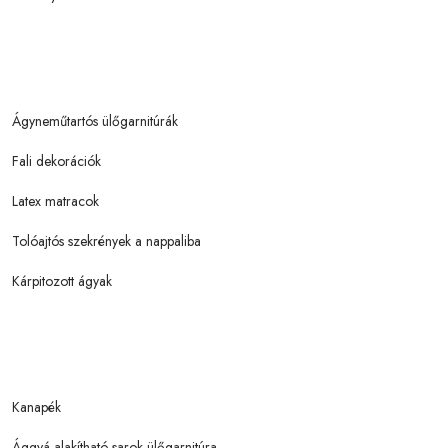
Ágyneműtartós ülőgarnitúrák
Fali dekorációk
Latex matracok
Tolóajtós szekrények a nappaliba
Kárpitozott ágyak
Kanapék
Ággyá alakítható sarok ülőgarnitúra