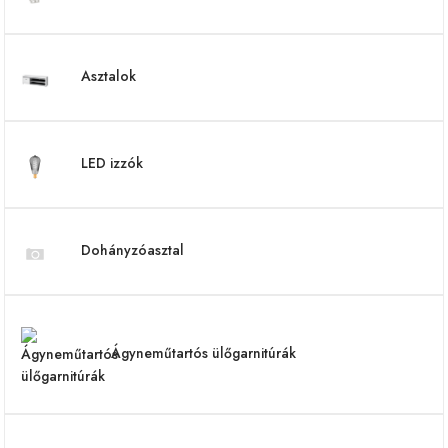
Asztalok
LED izzók
Dohányzóasztal
Ágyneműtartós ülőgarnitúrák