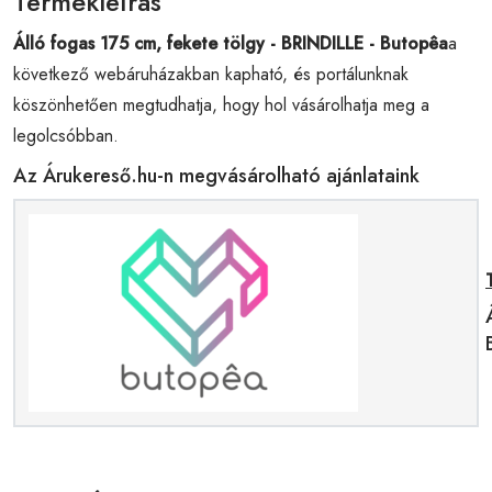
Termékleírás
Álló fogas 175 cm, fekete tölgy - BRINDILLE - Butopêa
a
következő webáruházakban kapható, és portálunknak
köszönhetően megtudhatja, hogy hol vásárolhatja meg a
legolcsóbban.
Az Árukereső.hu-n megvásárolható ajánlataink