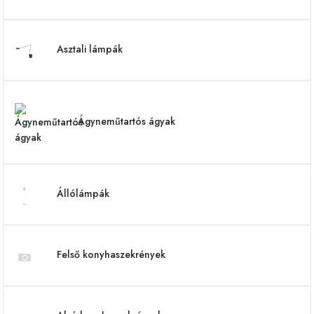
Asztali lámpák
Ágyneműtartós ágyak
Állólámpák
Felső konyhaszekrények