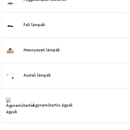
Fali lámpák
Mennyezeti lámpák
Asztali lámpák
Ágyneműtartós ágyak