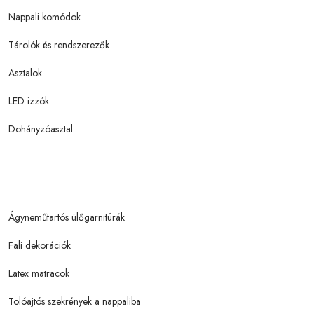
Nappali komódok
Tárolók és rendszerezők
Asztalok
LED izzók
Dohányzóasztal
Ágyneműtartós ülőgarnitúrák
Fali dekorációk
Latex matracok
Tolóajtós szekrények a nappaliba