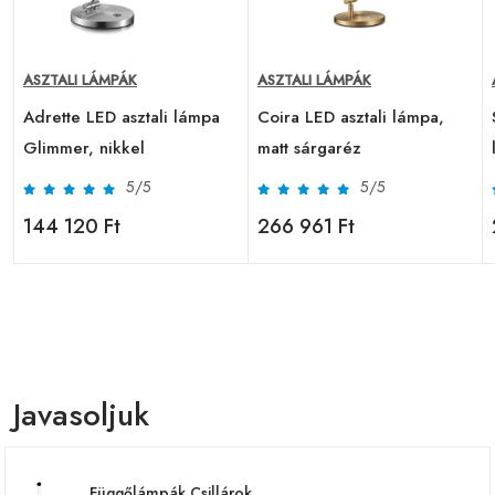
ASZTALI LÁMPÁK
ASZTALI LÁMPÁK
Adrette LED asztali lámpa
Coira LED asztali lámpa,
Glimmer, nikkel
matt sárgaréz
5/5
5/5
144 120 Ft
266 961 Ft
Javasoljuk
Függőlámpák Csillárok