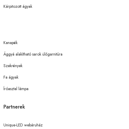
Kárpitozott ágyak
Kanapék
Ággyá alakítható sarok ülőgarnitúra
Szekrények
Fa ágyak
Íróasztal lámpa
Partnerek
Unique-LED webáruház