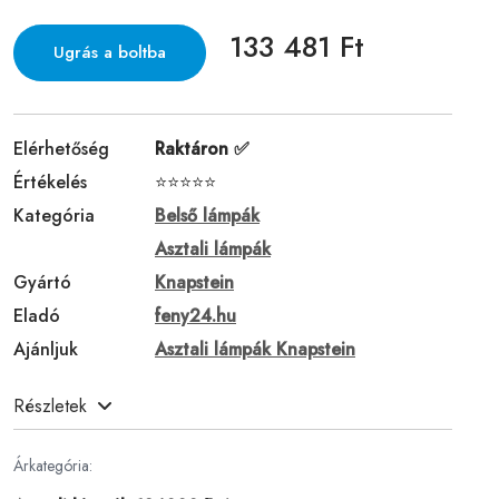
133 481 Ft
Ugrás a boltba
Elérhetőség
Raktáron ✅
Értékelés
⭐⭐⭐⭐⭐
Kategória
Belső lámpák
Asztali lámpák
Gyártó
Knapstein
Eladó
feny24.hu
Ajánljuk
Asztali lámpák Knapstein
Részletek
Árkategória: