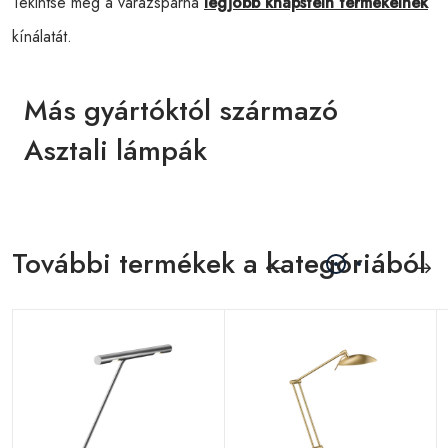
Tekintse meg a varázspárna
legjobb knapstein termékeinek
kínálatát.
Más gyártóktól származó
Asztali lámpák
További termékek a kategóriából