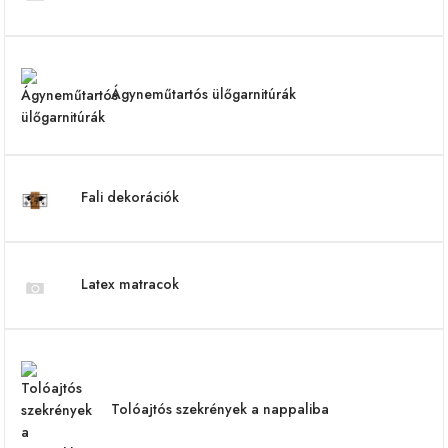
Ágyneműtartós ülőgarnitúrák
Fali dekorációk
Latex matracok
Tolóajtós szekrények a nappaliba