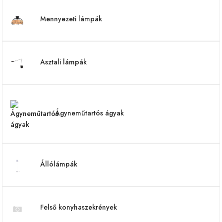
Mennyezeti lámpák
Asztali lámpák
Ágyneműtartós ágyak
Állólámpák
Felső konyhaszekrények