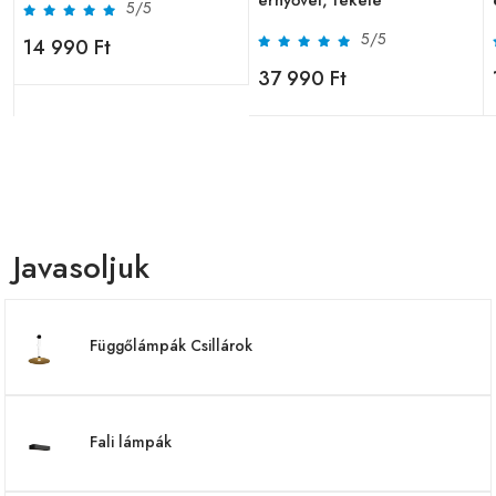
ernyővel, fekete
5/5
5/5
14 990 Ft
37 990 Ft
Javasoljuk
Függőlámpák Csillárok
Fali lámpák