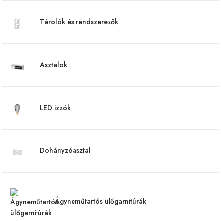
Tárolók és rendszerezők
Asztalok
LED izzók
Dohányzóasztal
Ágyneműtartós ülőgarnitúrák