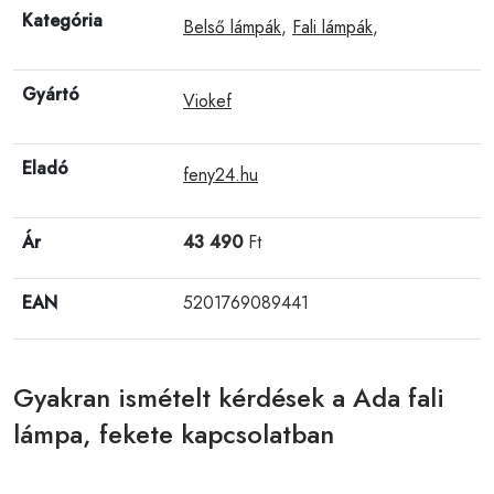
Kategória
Belső lámpák
,
Fali lámpák
,
Gyártó
Viokef
Eladó
feny24.hu
Ár
43 490
Ft
EAN
5201769089441
Gyakran ismételt kérdések a Ada fali
lámpa, fekete kapcsolatban