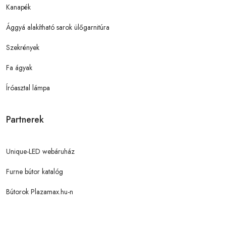
Kanapék
Ággyá alakítható sarok ülőgarnitúra
Szekrények
Fa ágyak
Íróasztal lámpa
Partnerek
Unique-LED webáruház
Furne bútor katalóg
Bútorok Plazamax.hu-n