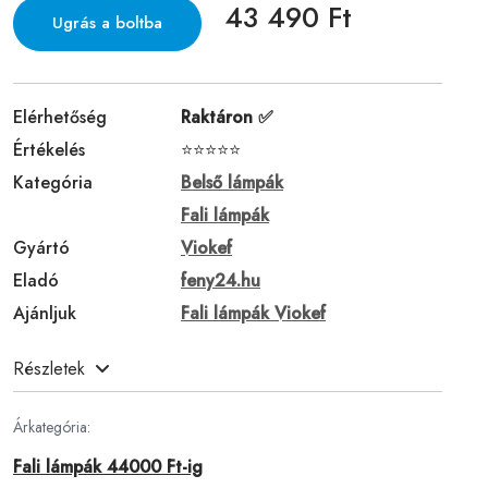
43 490 Ft
Ugrás a boltba
Elérhetőség
Raktáron ✅
Értékelés
⭐⭐⭐⭐⭐
Kategória
Belső lámpák
Fali lámpák
Gyártó
Viokef
Eladó
feny24.hu
Ajánljuk
Fali lámpák Viokef
Részletek
Árkategória:
Fali lámpák 44000 Ft-ig