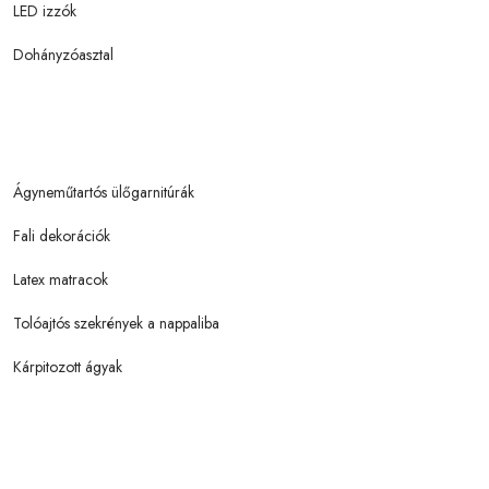
LED izzók
Dohányzóasztal
Ágyneműtartós ülőgarnitúrák
Fali dekorációk
Latex matracok
Tolóajtós szekrények a nappaliba
Kárpitozott ágyak