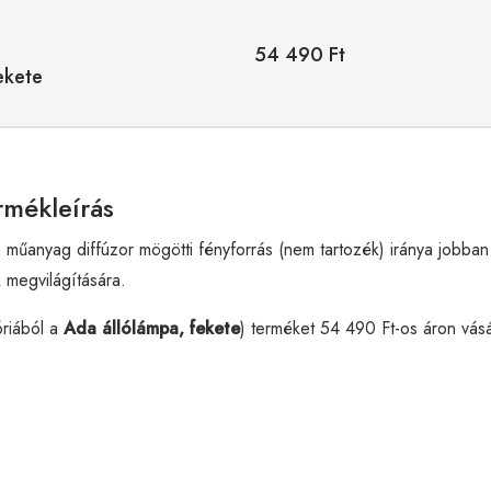
54 490 Ft
ekete
rmékleírás
 műanyag diffúzor mögötti fényforrás (nem tartozék) iránya jobba
k megvilágítására.
riából a
Ada állólámpa, fekete
) terméket 54 490 Ft-os áron vás