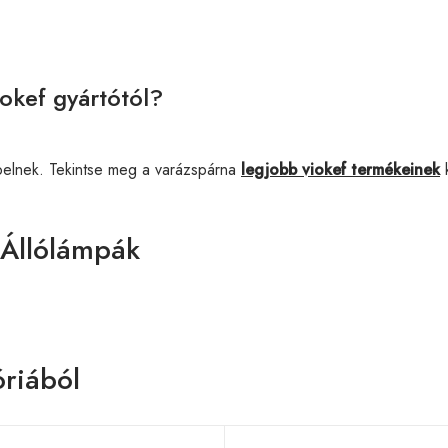
okef gyártótól?
pelnek. Tekintse meg a varázspárna
legjobb viokef termékeinek
k
 Állólámpák
riából