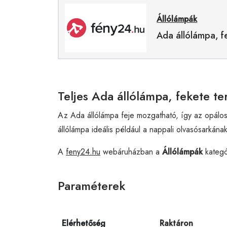
Állólámpák
Ada állólámpa, f
Teljes Ada állólámpa, fekete te
Az Ada állólámpa feje mozgatható, így az opálos
állólámpa ideális például a nappali olvasósarkána
A
feny24.hu
webáruházban a
Állólámpák
kategó
Paraméterek
Elérhetőség
Raktáron