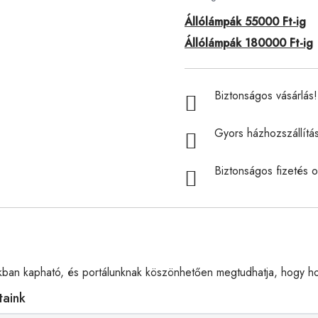
Állólámpák 55000 Ft-ig
Állólámpák 180000 Ft-ig
Biztonságos vásárlás! 
Gyors házhozszállítá
Biztonságos fizetés o
ban kapható, és portálunknak köszönhetően megtudhatja, hogy hol
taink