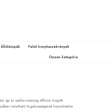
Állólámpák
Felső konyhaszekrények
Összes kategória
tó, így az opálos műanyag diffúzor mögötti
a jobban irányítható. Rugalmasságának köszönhetően