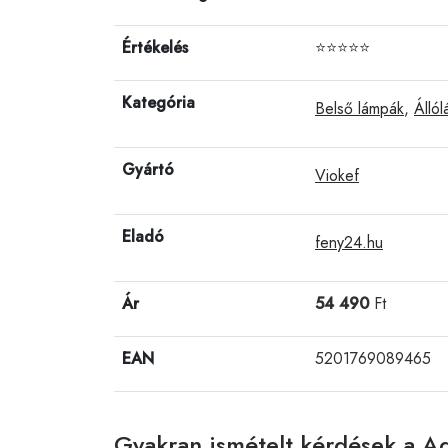
Értékelés
⭐⭐⭐⭐⭐
Kategória
Belső lámpák
,
Álló
Gyártó
Viokef
Eladó
feny24.hu
Ár
54 490
Ft
EAN
5201769089465
Gyakran ismételt kérdések a Ad