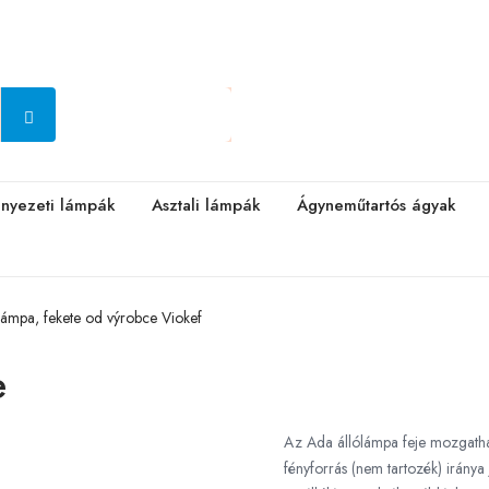
nyezeti lámpák
Asztali lámpák
Ágyneműtartós ágyak
lámpa, fekete od výrobce Viokef
e
Az Ada állólámpa feje mozgatha
fényforrás (nem tartozék) irány