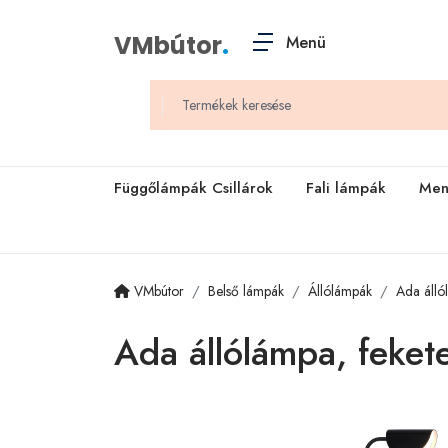
VMbútor
.
Menü
Függőlámpák Csillárok
Fali lámpák
Men
VMbútor
Belső lámpák
Állólámpák
Ada álló
Ada állólámpa, feket