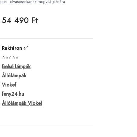
appali olvasósarkának megvilágítására.
54 490 Ft
Raktáron ✅
⭐⭐⭐⭐⭐
Belső lámpák
Állólámpák
Viokef
feny24.hu
Állólámpák Viokef