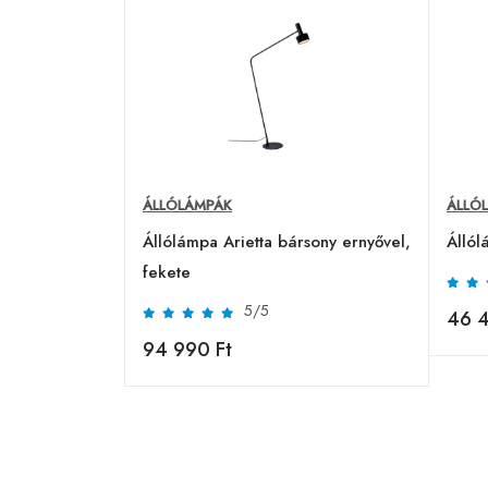
ÁLLÓLÁMPÁK
ÁLLÓ
Állólámpa Arietta bársony ernyővel,
Állól
fekete
5/5
46 4
94 990 Ft