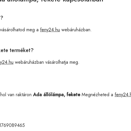
e?
 vásárolhatod meg a
feny24.hu
webáruházban.
ekete terméket?
ny24.hu
webáruházban vásárolhatja meg.
ahol van raktáron
Ada állólámpa, fekete
Megnézheted a
feny24.
1769089465