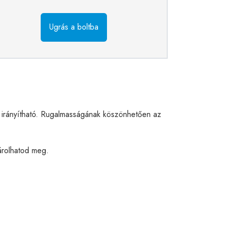
Ugrás a boltba
n irányítható. Rugalmasságának köszönhetően az
árolhatod meg.