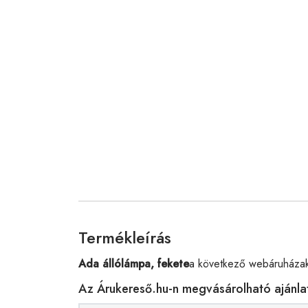
Termékleírás
Ada állólámpa, fekete
a következő webáruházak
Az Árukereső.hu-n megvásárolható ajánla