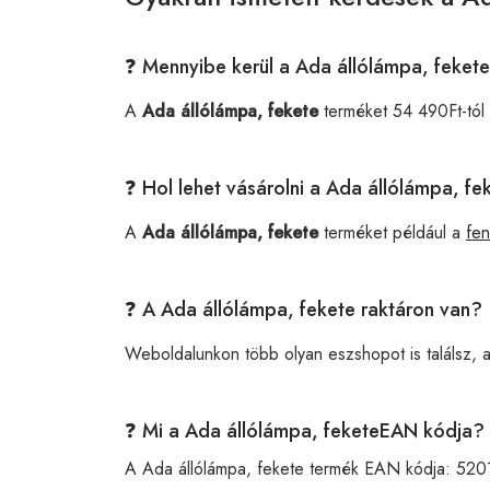
❓ Mennyibe kerül a Ada állólámpa, feket
A
Ada állólámpa, fekete
terméket 54 490Ft-tól
❓ Hol lehet vásárolni a Ada állólámpa, f
A
Ada állólámpa, fekete
terméket például a
fe
❓ A Ada állólámpa, fekete raktáron van?
Weboldalunkon több olyan eszshopot is találsz, 
❓ Mi a Ada állólámpa, feketeEAN kódja?
A Ada állólámpa, fekete termék EAN kódja:
520