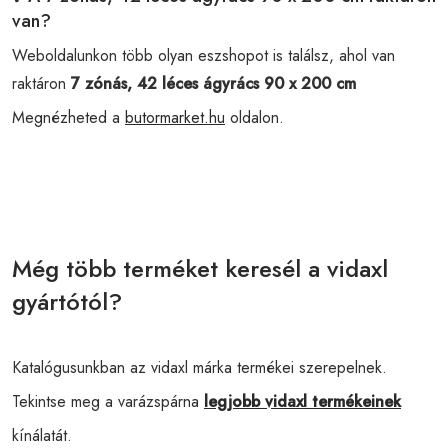
van?
Weboldalunkon több olyan eszshopot is találsz, ahol van
raktáron
7 zónás, 42 léces ágyrács 90 x 200 cm
Megnézheted a
butormarket.hu
oldalon.
Még több terméket keresél a vidaxl
gyártótól?
Katalógusunkban az vidaxl márka termékei szerepelnek.
Tekintse meg a varázspárna
legjobb vidaxl termékeinek
kínálatát.