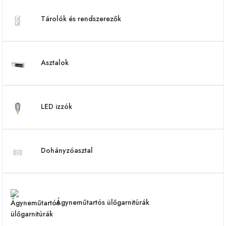
Tárolók és rendszerezők
Asztalok
LED izzók
Dohányzóasztal
Ágyneműtartós ülőgarnitúrák