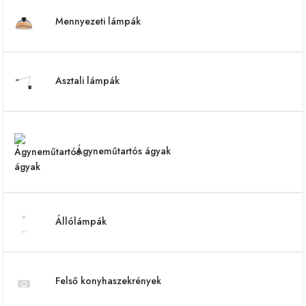
Mennyezeti lámpák
Asztali lámpák
Ágyneműtartós ágyak
Állólámpák
Felső konyhaszekrények