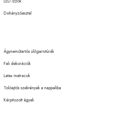
LED izzók
Dohányzóasztal
Ágyneműtartós ülőgarnitúrák
Fali dekorációk
Latex matracok
Tolóajtós szekrények a nappaliba
Kárpitozott ágyak