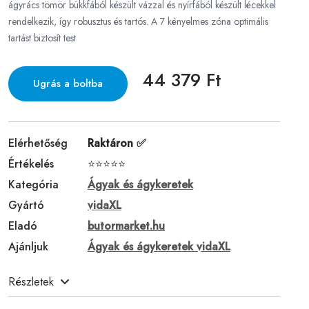
ágyrács tömör bükkfából készült vázzal és nyírfából készült lécekkel
rendelkezik, így robusztus és tartós. A 7 kényelmes zóna optimális
tartást biztosít test
44 379 Ft
Ugrás a boltba
Elérhetőség
Raktáron ✅
Értékelés
⭐⭐⭐⭐⭐
Kategória
Ágyak és ágykeretek
Gyártó
vidaXL
Eladó
butormarket.hu
Ajánljuk
Ágyak és ágykeretek vidaXL
Részletek