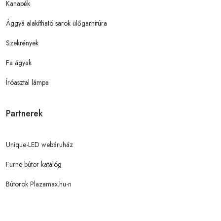
Kanapék
Ággyá alakítható sarok ülőgarnitúra
Szekrények
Fa ágyak
Íróasztal lámpa
Partnerek
Unique-LED webáruház
Furne bútor katalóg
Bútorok Plazamax.hu-n