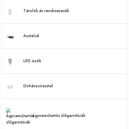
Tárolók és rendszerezők
Asztalok
LED izzók
Dohányzóasztal
Ágyneműtartós ülőgarnitúrák