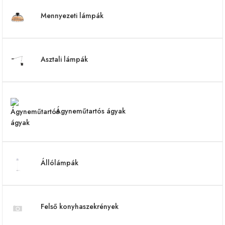
Mennyezeti lámpák
Asztali lámpák
Ágyneműtartós ágyak
Állólámpák
Felső konyhaszekrények