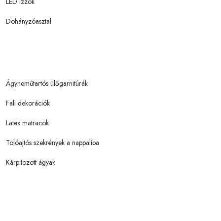
LED izzók
Dohányzóasztal
Ágyneműtartós ülőgarnitúrák
Fali dekorációk
Latex matracok
Tolóajtós szekrények a nappaliba
Kárpitozott ágyak