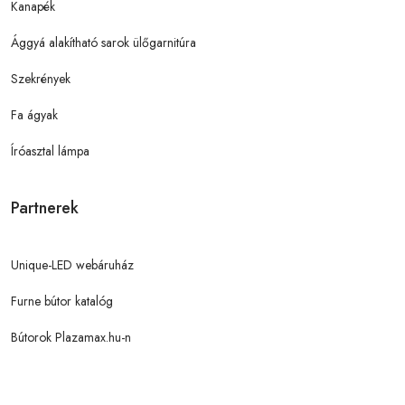
Kanapék
Ággyá alakítható sarok ülőgarnitúra
Szekrények
Fa ágyak
Íróasztal lámpa
Partnerek
Unique-LED webáruház
Furne bútor katalóg
Bútorok Plazamax.hu-n