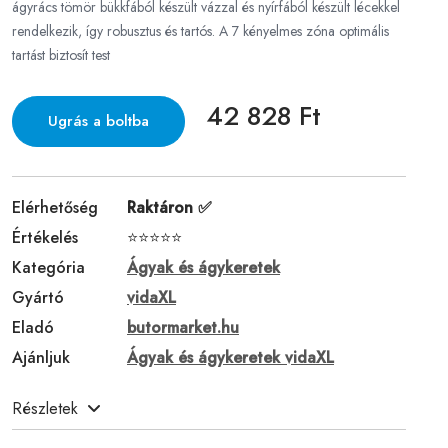
ágyrács tömör bükkfából készült vázzal és nyírfából készült lécekkel
rendelkezik, így robusztus és tartós. A 7 kényelmes zóna optimális
tartást biztosít test
42 828 Ft
Ugrás a boltba
Elérhetőség
Raktáron ✅
Értékelés
⭐⭐⭐⭐⭐
Kategória
Ágyak és ágykeretek
Gyártó
vidaXL
Eladó
butormarket.hu
Ajánljuk
Ágyak és ágykeretek vidaXL
Részletek