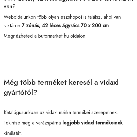
van?
Weboldalunkon több olyan eszshopot is találsz, ahol van
raktáron
7 zónás, 42 léces ágyrács 70 x 200 cm
Megnézheted a
butormarket.hu
oldalon.
Még több terméket keresél a vidaxl
gyártótól?
Katalógusunkban az vidaxl márka termékei szerepelnek.
Tekintse meg a varázspárna
legjobb vidaxl termékeinek
kínálatát.