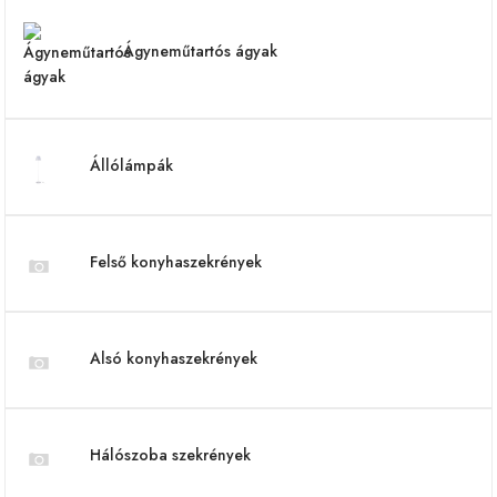
Ágyneműtartós ágyak
Állólámpák
Felső konyhaszekrények
Alsó konyhaszekrények
Hálószoba szekrények