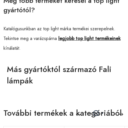
Még több terméket keresél a top light
gyártótól?
Katalógusunkban az top light márka termékei szerepelnek.
Tekintse meg a varázspárna
legjobb top light termékeinek
kínálatát.
Más gyártóktól származó Fali
lámpák
További termékek a kategóriából