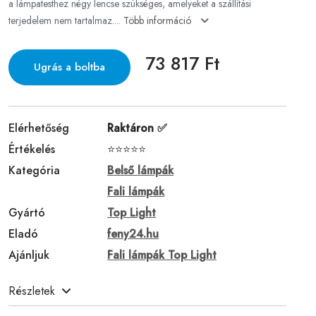
a lámpatesthez négy lencse szükséges, amelyeket a szállítási
terjedelem nem tartalmaz....
Több információ
73 817 Ft
Ugrás a boltba
Elérhetőség
Raktáron ✅
Értékelés
⭐⭐⭐⭐⭐
Kategória
Belső lámpák
Fali lámpák
Gyártó
Top Light
Eladó
feny24.hu
Ajánljuk
Fali lámpák Top Light
Részletek