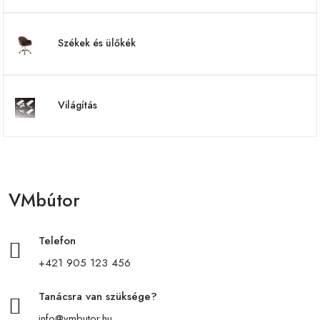
Székek és ülőkék
Világítás
VMbútor
Telefon
+421 905 123 456
Tanácsra van szüksége?
info@vmbutor.hu