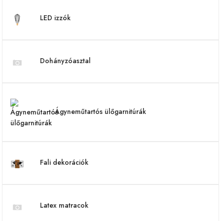
LED izzók
Dohányzóasztal
Ágyneműtartós ülőgarnitúrák
Fali dekorációk
Latex matracok