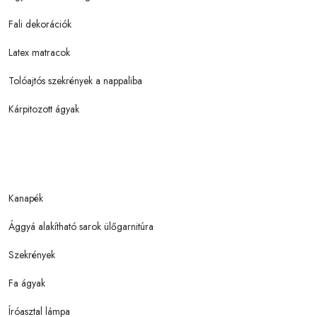
Fali dekorációk
Latex matracok
Tolóajtós szekrények a nappaliba
Kárpitozott ágyak
Kanapék
Ággyá alakítható sarok ülőgarnitúra
Szekrények
Fa ágyak
Íróasztal lámpa