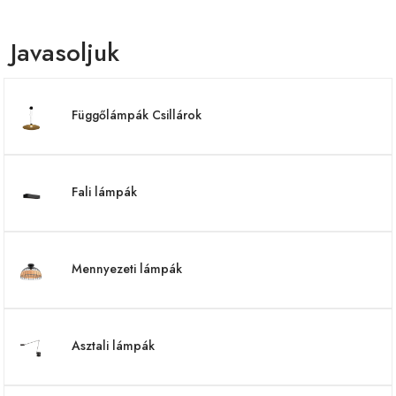
Javasoljuk
Függőlámpák Csillárok
Fali lámpák
Mennyezeti lámpák
Asztali lámpák