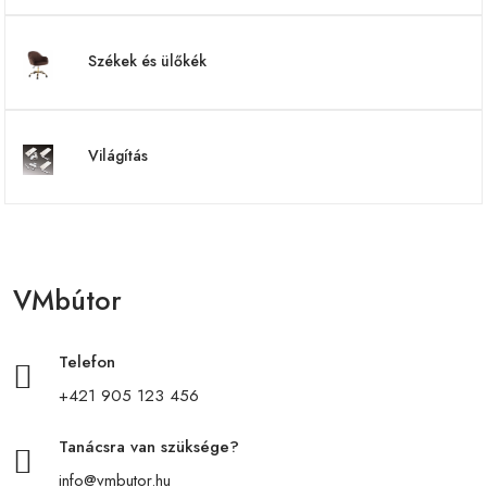
Székek és ülőkék
Világítás
VMbútor
Telefon
+421 905 123 456
Tanácsra van szüksége?
info@vmbutor.hu