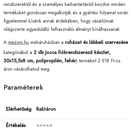
rendszerektől és a személyes karbantartástól kezdve minden
terméküket gondosan megalkotják és a gyártási folyamat során
figyelemmel kísérik annak érdekében, hogy vásárlóinak
világszerte egyedülálló felhasználói élményt kínálhassanak.
A
mezoni.hu
webáruházban a
ruházat és lábbeli szervezése
kategóriából a
2 db Jocca fiókrendszerező készlet,
30x15,5x8 cm, polipropilén, fehér
) terméket 2 918 Ft-os
áron vásárolhatod meg.
Paraméterek
Elérhetőség
Raktáron
Értékelés
⭐⭐⭐⭐⭐