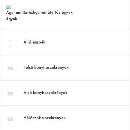
Ágyneműtartós ágyak
Állólámpák
Felső konyhaszekrények
Alsó konyhaszekrények
Hálószoba szekrények