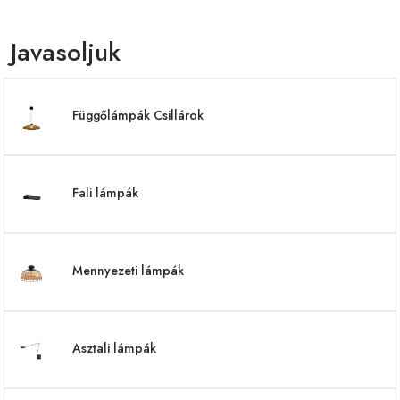
Javasoljuk
Függőlámpák Csillárok
Fali lámpák
Mennyezeti lámpák
Asztali lámpák