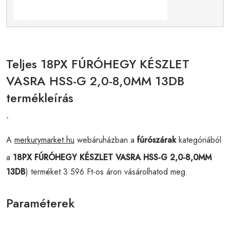
Teljes 18PX FÚRÓHEGY KÉSZLET
VASRA HSS-G 2,0-8,0MM 13DB
termékleírás
-
A
merkurymarket.hu
webáruházban a
fúrószárak
kategóriából
a
18PX FÚRÓHEGY KÉSZLET VASRA HSS-G 2,0-8,0MM
13DB
) terméket 3 596 Ft-os áron vásárolhatod meg.
Paraméterek