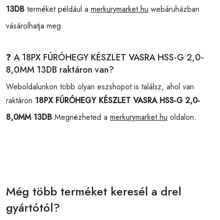
13DB
terméket például a
merkurymarket.hu
webáruházban
vásárolhatja meg.
❓ A 18PX FÚRÓHEGY KÉSZLET VASRA HSS-G 2,0-
8,0MM 13DB raktáron van?
Weboldalunkon több olyan eszshopot is találsz, ahol van
raktáron
18PX FÚRÓHEGY KÉSZLET VASRA HSS-G 2,0-
8,0MM 13DB
Megnézheted a
merkurymarket.hu
oldalon.
Még több terméket keresél a drel
gyártótól?