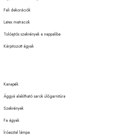
Fali dekorációk
Latex matracok
Tolóajtós szekrények a nappaliba
Kárpitozott ágyak
Kanapék
Ággyá alakítható sarok ülőgarnitúra
Szekrények
Fa ágyak
Íróasztal lámpa