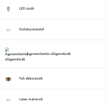
LED izzók
Dohányzóasztal
Ágyneműtartós ülőgarnitúrák
Fali dekorációk
Latex matracok