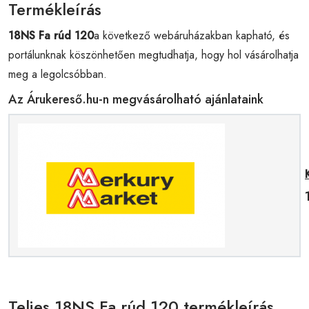
Termékleírás
18NS Fa rúd 120
a következő webáruházakban kapható, és
portálunknak köszönhetően megtudhatja, hogy hol vásárolhatja
meg a legolcsóbban.
Az Árukereső.hu-n megvásárolható ajánlataink
Teljes 18NS Fa rúd 120 termékleírás