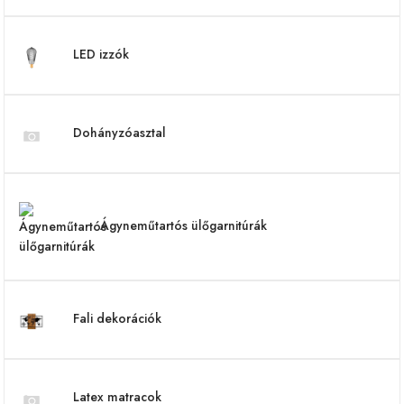
LED izzók
Dohányzóasztal
Ágyneműtartós ülőgarnitúrák
Fali dekorációk
Latex matracok