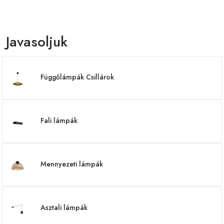
Javasoljuk
Függőlámpák Csillárok
Fali lámpák
Mennyezeti lámpák
Asztali lámpák