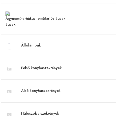
Ágyneműtartós ágyak
Állólámpák
Felső konyhaszekrények
Alsó konyhaszekrények
Hálószoba szekrények