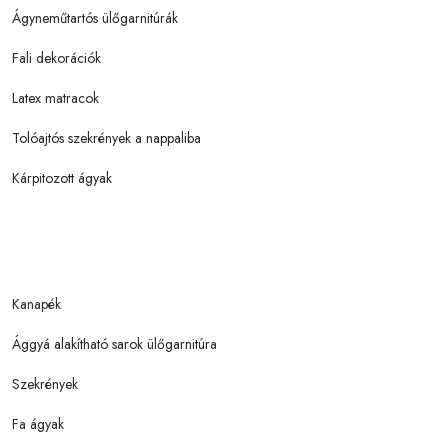
Ágyneműtartós ülőgarnitúrák
Fali dekorációk
Latex matracok
Tolóajtós szekrények a nappaliba
Kárpitozott ágyak
Kanapék
Ággyá alakítható sarok ülőgarnitúra
Szekrények
Fa ágyak