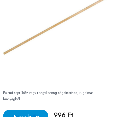
Fa rúd seprűhöz vagy rongykorong rögzítéséhez, rugalmas
faanyagból.
996 Ft
Ugrás a boltba