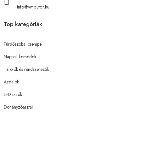
info@vmbutor.hu
Top kategóriák
Fürdőszobai csempe
Nappali komódok
Tárolók és rendszerezők
Asztalok
LED izzók
Dohányzóasztal