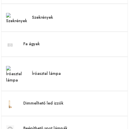
Szekrények
Fa ágyak
Íróasztal lámpa
Dimmelhető led izzók
Beépíthető spot lámpák