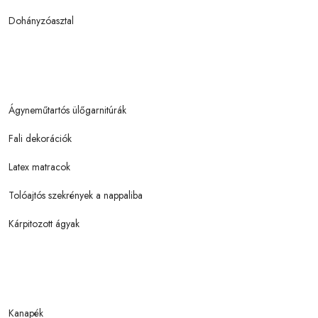
Dohányzóasztal
Ágyneműtartós ülőgarnitúrák
Fali dekorációk
Latex matracok
Tolóajtós szekrények a nappaliba
Kárpitozott ágyak
Kanapék