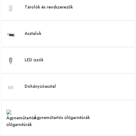
Tárolók és rendszerezők
Asztalok
LED izzók
Dohányzóasztal
Ágyneműtartós ülőgarnitúrák