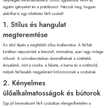
helyiségek berendezésekor fontos figyelembe venni az
egyéni igényeket és a praktikumot. Nézzük meg, hogyan
alakíthat ki egy tökéletes férfi szobát!
1. Stílus és hangulat
megteremtése
Az első lépés a megfelelő stílus kiválasztása. A férfiak
körében népszerűek a letisztult, minimalista, ipari vagy vintage
stílusok. A színválasztásban dominálhatnak a sötétebb
árnyalatok, mint a szürke, a fekete, a barna és a sötétzöld,
melyek férfiasabb megjelenést kölcsönöznek a szobának.
2. Kényelmes
ülőalkalmatosságok és bútorok
Egy jól berendezett férfi szobában elengedhetetlen a