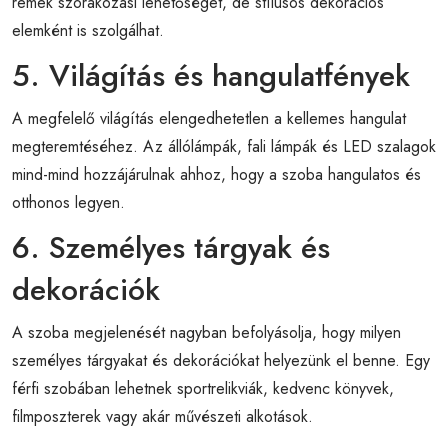
remek szórakozási lehetőséget, de stílusos dekorációs
elemként is szolgálhat.
5. Világítás és hangulatfények
A megfelelő világítás elengedhetetlen a kellemes hangulat
megteremtéséhez. Az állólámpák, fali lámpák és LED szalagok
mind-mind hozzájárulnak ahhoz, hogy a szoba hangulatos és
otthonos legyen.
6. Személyes tárgyak és
dekorációk
A szoba megjelenését nagyban befolyásolja, hogy milyen
személyes tárgyakat és dekorációkat helyezünk el benne. Egy
férfi szobában lehetnek sportrelikviák, kedvenc könyvek,
filmposzterek vagy akár művészeti alkotások.