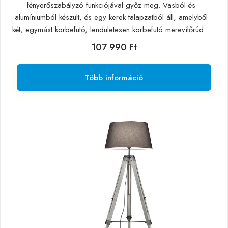
fényerőszabályzó funkciójával győz meg. Vasból és
alumíniumból készült, és egy kerek talapzatból áll, amelyből
két, egymást körbefutó, lendületesen körbefutó merevítőrúd...
107 990 Ft
Több információ