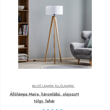
BELSŐ LÁMPÁK ÁLLÓLÁMPÁK
,
Állólámpa Maira, háromlábú, olajozott
tölgy, fehér