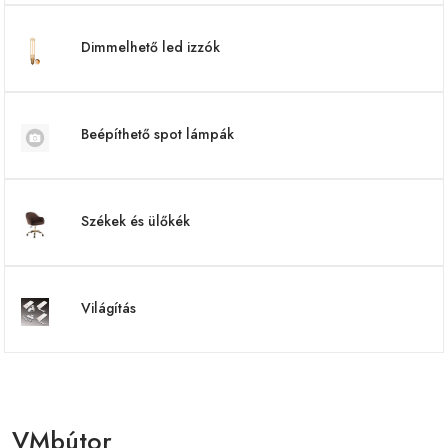
Dimmelhető led izzók
Beépíthető spot lámpák
Székek és ülőkék
Világítás
VMbútor