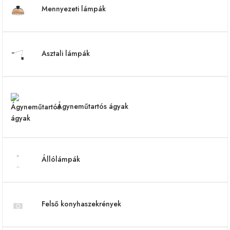
Mennyezeti lámpák
Asztali lámpák
Ágyneműtartós ágyak
Állólámpák
Felső konyhaszekrények