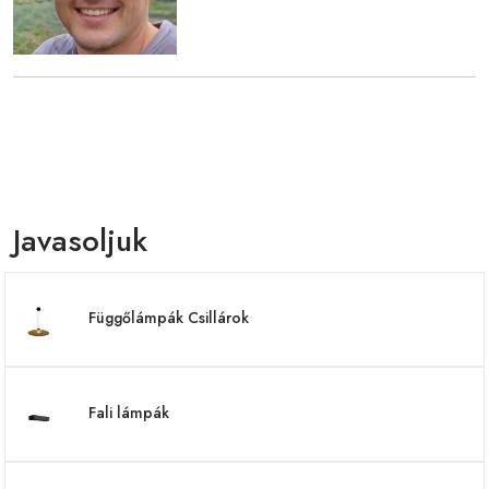
Javasoljuk
Függőlámpák Csillárok
Fali lámpák