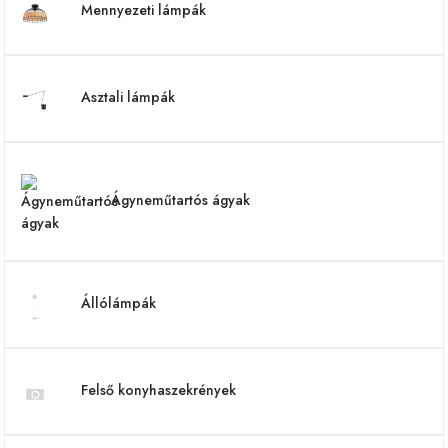
Mennyezeti lámpák
Asztali lámpák
Ágyneműtartós ágyak
Állólámpák
Felső konyhaszekrények