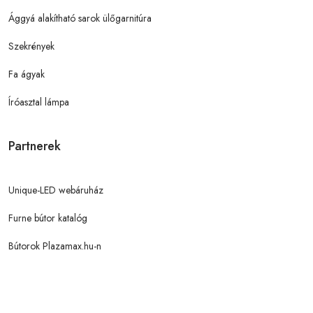
Ággyá alakítható sarok ülőgarnitúra
Szekrények
Fa ágyak
Íróasztal lámpa
Partnerek
Unique-LED webáruház
Furne bútor katalóg
Bútorok Plazamax.hu-n