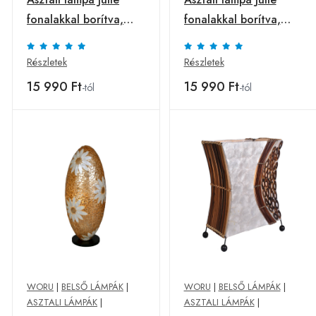
fonalakkal borítva,
fonalakkal borítva,
narancs
zöld
Részletek
Részletek
15 990 Ft
15 990 Ft
-tól
-tól
WORU
|
BELSŐ LÁMPÁK
|
WORU
|
BELSŐ LÁMPÁK
|
ASZTALI LÁMPÁK
|
ASZTALI LÁMPÁK
|