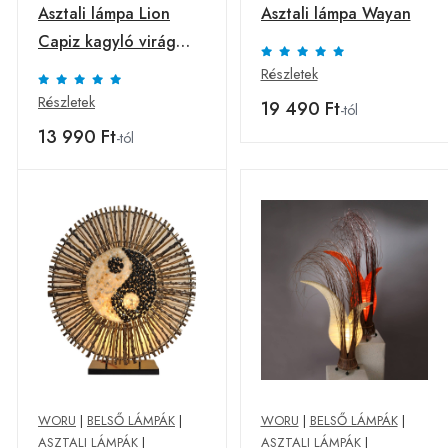
Asztali lámpa Lion
Asztali lámpa Wayan
Capiz kagyló virág
motívum tojás alakú
Részletek
Részletek
19 490 Ft
-tól
13 990 Ft
-tól
WORU
|
BELSŐ LÁMPÁK
|
WORU
|
BELSŐ LÁMPÁK
|
ASZTALI LÁMPÁK
|
ASZTALI LÁMPÁK
|