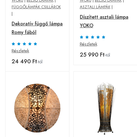
WORU
|
BELSŐ LÁMPÁK
|
WORU
|
BELSŐ LÁMPÁK
|
FÜGGŐLÁMPÁK CSILLÁROK
ASZTALI LÁMPÁK
|
|
Díszített asztali lámpa
Dekoratív függő lámpa
YOKO
Romy fából
Részletek
Részletek
25 990 Ft
-tól
24 490 Ft
-tól