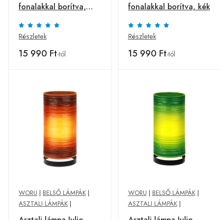
fonalakkal borítva,
fonalakkal borítva, kék
fehér
Részletek
Részletek
15 990 Ft
15 990 Ft
-tól
-tól
WORU
|
BELSŐ LÁMPÁK
|
WORU
|
BELSŐ LÁMPÁK
|
ASZTALI LÁMPÁK
|
ASZTALI LÁMPÁK
|
Asztali lámpa Julie
Asztali lámpa Julie