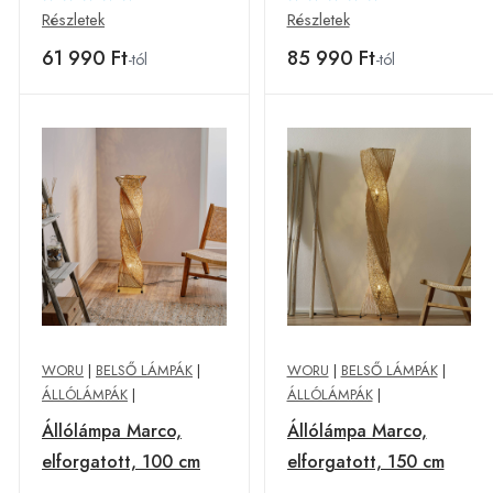
Részletek
Részletek
61 990 Ft
85 990 Ft
-tól
-tól
WORU
|
BELSŐ LÁMPÁK
|
WORU
|
BELSŐ LÁMPÁK
|
ÁLLÓLÁMPÁK
|
ÁLLÓLÁMPÁK
|
Állólámpa Marco,
Állólámpa Marco,
elforgatott, 100 cm
elforgatott, 150 cm