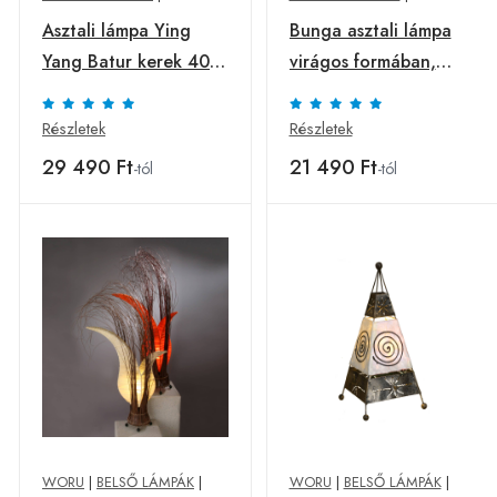
Asztali lámpa Ying
Bunga asztali lámpa
Yang Batur kerek 40
virágos formában,
cm barna
krém
Részletek
Részletek
29 490 Ft
21 490 Ft
-tól
-tól
WORU
|
BELSŐ LÁMPÁK
|
WORU
|
BELSŐ LÁMPÁK
|