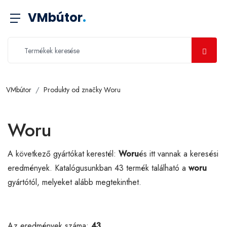
VMbútor
.
VMbútor
Produkty od značky Woru
Woru
A következő gyártókat kerestél:
Woru
és itt vannak a keresési
eredmények. Katalógusunkban 43 termék található a
woru
gyártótól, melyeket alább megtekinthet.
Az eredmények száma:
43