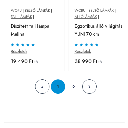
WORU
|
BELSŐ LÁMPÁK
|
WORU
|
BELSŐ LÁMPÁK
|
FALI LÁMPÁK
|
ÁLLÓLÁMPÁK
|
Díszített fali lámpa
Egzotikus álló világítás
Melina
YUNI 70 cm
Részletek
Részletek
19 490 Ft
38 990 Ft
-tól
-tól
«
1
2