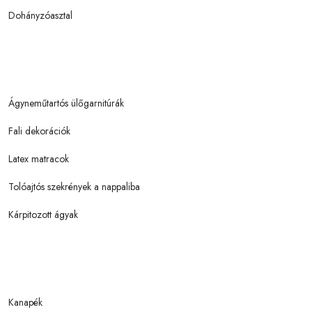
Dohányzóasztal
Ágyneműtartós ülőgarnitúrák
Fali dekorációk
Latex matracok
Tolóajtós szekrények a nappaliba
Kárpitozott ágyak
Kanapék