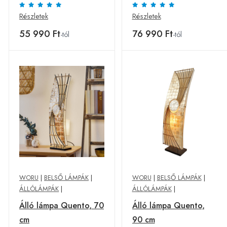
Részletek
Részletek
55 990 Ft
76 990 Ft
-tól
-tól
WORU
|
BELSŐ LÁMPÁK
|
WORU
|
BELSŐ LÁMPÁK
|
ÁLLÓLÁMPÁK
|
ÁLLÓLÁMPÁK
|
Álló lámpa Quento, 70
Álló lámpa Quento,
cm
90 cm