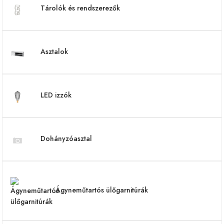
Tárolók és rendszerezők
Asztalok
LED izzók
Dohányzóasztal
Ágyneműtartós ülőgarnitúrák