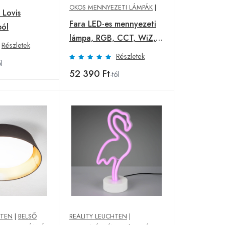
OKOS MENNYEZETI LÁMPÁK
|
s Lovis
Fara LED-es mennyezeti
ból
lámpa, RGB, CCT, WiZ,
Részletek
Ø 60 cm
Részletek
ól
52 390 Ft
-tól
HTEN
|
BELSŐ
REALITY LEUCHTEN
|