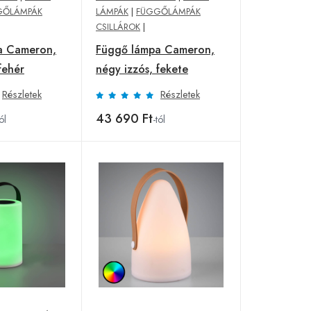
GŐLÁMPÁK
LÁMPÁK
|
FÜGGŐLÁMPÁK
CSILLÁROK
|
a Cameron,
Függő lámpa Cameron,
fehér
négy izzós, fekete
Részletek
Részletek
43 690 Ft
ól
-tól