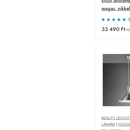
Enzo állólám
magas, nikkel
33 490 Ft
-tó
REALITY LEUCH
LÁMPÁK
|
FÜGG