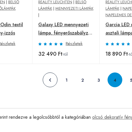
TEN
|
BELSŐ
REALITY LEUCHTEN
|
BELSŐ
REALITY LEUC
ŐLÁMPÁK
LÁMPÁK
|
MENNYEZETI LÁMPÁK
LÁMPÁK
|
NAPE
|
NAPELEMES DE
Odin textil
Galaxy LED mennyezeti
Garcia LED 
y-izzós
lámpa, fényerőszabályzó,
asztali lám
antracit
színváltással
Részletek
Részletek
32 490 Ft
18 890 Ft
-tól
-tó
1
2
3
4
erint rendezve a legolcsóbbtól a kategóriában
olcsó dekoratív fény