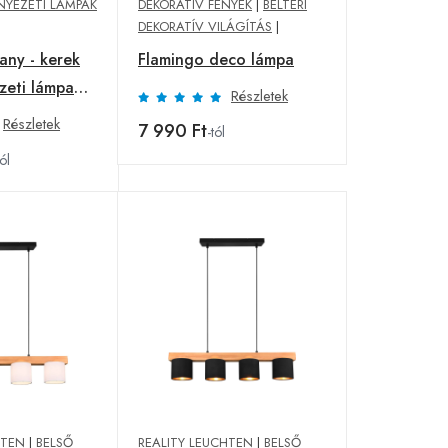
YEZETI LÁMPÁK
DEKORATÍV FÉNYEK
|
BELTÉRI
DEKORATÍV VILÁGÍTÁS
|
any - kerek
Flamingo deco lámpa
zeti lámpa
Részletek
Részletek
7 990 Ft
-tól
tól
HTEN
|
BELSŐ
REALITY LEUCHTEN
|
BELSŐ