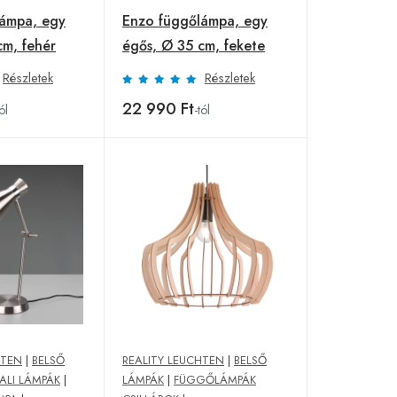
lámpa, egy
Enzo függőlámpa, egy
cm, fehér
égős, Ø 35 cm, fekete
Részletek
Részletek
22 990 Ft
ól
-tól
HTEN
|
BELSŐ
REALITY LEUCHTEN
|
BELSŐ
ALI LÁMPÁK
|
LÁMPÁK
|
FÜGGŐLÁMPÁK