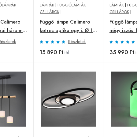
ŐLÁMPÁK
LÁMPÁK
|
FÜGGŐLÁMPÁK
LÁMPÁK
|
FÜG
CSILLÁROK
|
CSILLÁROK
|
 Calimero
Függő lámpa Calimero
Függő lámp
kai három-
ketrec optika egy i. Ø 18
négy izzós, 
cm
Részletek
Részletek
15 890 Ft
35 990 Ft
l
-tól
-t