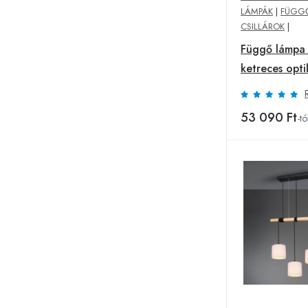
LÁMPÁK
|
FÜGG
CSILLÁROK
|
Függő lámpa
ketreces opti
izzós
53 090 Ft
-tó