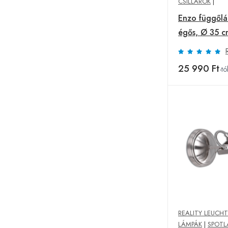
CSILLÁROK
|
Enzo függől
égős, Ø 35 cm
25 990 Ft
-tó
REALITY LEUCH
LÁMPÁK
|
SPOTL