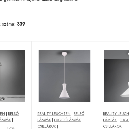
k száma:
339
TEN
|
BELSŐ
REALITY LEUCHTEN
|
BELSŐ
REALITY LEUC
ÁMPÁK
|
LÁMPÁK
|
FÜGGŐLÁMPÁK
LÁMPÁK
|
FÜG
CSILLÁROK
|
CSILLÁROK
|