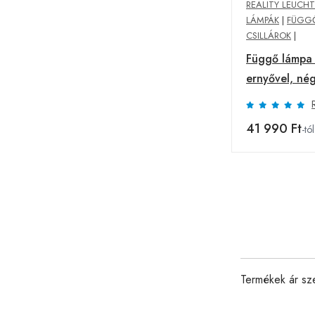
REALITY LEUCH
LÁMPÁK
|
FÜGG
CSILLÁROK
|
Függő lámpa 
ernyővel, nég
41 990 Ft
-tól
Termékek ár sz