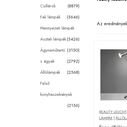
Csillárok
(8879)
Fali lámpák
(5646)
Az eredménye
Mennyezeti lámpák
Asztali lámpák
(5426)
Ágyneműtartó
(3150)
s ágyak
(2792)
Állólámpák
(2568)
Felső
konyhaszekrények
(2156)
REALITY LEUCH
LÁMPÁK
|
ÁLLÓL