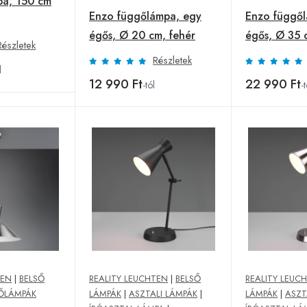
pa, 150 cm
Enzo függőlámpa, egy
Enzo függő
égős, Ø 20 cm, fehér
égős, Ø 35 
Részletek
Részletek
l
12 990 Ft
22 990 Ft
-tól
-t
TEN
|
BELSŐ
REALITY LEUCHTEN
|
BELSŐ
REALITY LEUC
ŐLÁMPÁK
LÁMPÁK
|
ASZTALI LÁMPÁK
|
LÁMPÁK
|
ASZT