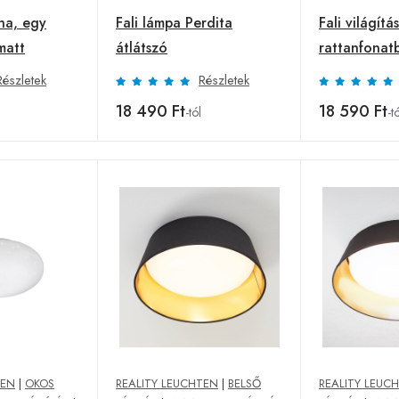
na, egy
Fali lámpa Perdita
Fali világítá
matt
átlátszó
rattanfonat
Részletek
Részletek
18 490 Ft
18 590 Ft
-tól
-t
TEN
|
OKOS
REALITY LEUCHTEN
|
BELSŐ
REALITY LEUC