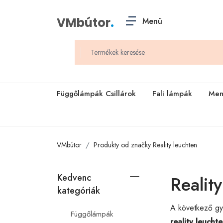
VMbútor
.
Menü
Függőlámpák Csillárok
Fali lámpák
Men
VMbútor
Produkty od značky Reality leuchten
Kedvenc
Realit
kategóriák
A következő gyá
Függőlámpák
reality leucht