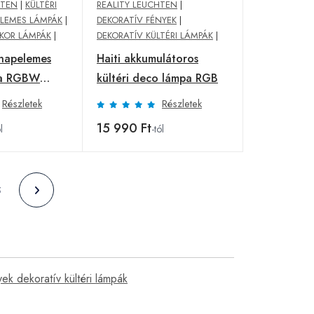
HTEN
|
KÜLTÉRI
REALITY LEUCHTEN
|
LEMES LÁMPÁK
|
DEKORATÍV FÉNYEK
|
KOR LÁMPÁK
|
DEKORATÍV KÜLTÉRI LÁMPÁK
|
napelemes
Haiti akkumulátoros
pa RGBW
kültéri deco lámpa RGB
Részletek
Részletek
15 990 Ft
l
-tól
5
ek dekoratív kültéri lámpák