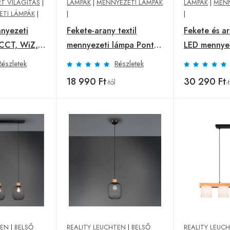
T VILÁGÍTÁS
|
LÁMPÁK
|
MENNYEZETI LÁMPÁK
LÁMPÁK
|
MENN
ETI LÁMPÁK
|
|
|
nyezeti
Fekete-arany textil
Fekete és ar
 CCT, WiZ,
mennyezeti lámpa Ponts
LED mennye
w. LEDs
Ponts
Részletek
Részletek
18 990 Ft
30 290 Ft
-tól
-
TEN
|
BELSŐ
REALITY LEUCHTEN
|
BELSŐ
REALITY LEUC