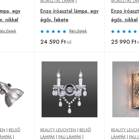
ÍRÓASZTAL LÁMPA
|
ÍRÓASZTAL LÁ
ámpa, egy
Enzo íróasztal lámpa, egy
Enzo íróasz
, nikkel
égős, fekete
égős, nikkel
Részletek
Részletek
24 590 Ft
25 990 Ft
l
-tól
-t
TEN
|
BELSŐ
REALITY LEUCHTEN
|
BELSŐ
REALITY LEUC
ÁMPÁK
|
LÁMPÁK
|
FALI LÁMPÁK
|
LÁMPÁK
|
FALI