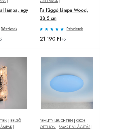
MPA
|
CSILLÁROK
|
tal lámpa, egy
Fa függő lámpa Wood,
38,5 cm
Részletek
Részletek
21 190 Ft
ól
-tól
HTEN
|
BELSŐ
REALITY LEUCHTEN
|
OKOS
 LÁMPÁK
|
OTTHON
|
SMART VILÁGÍTÁS
|