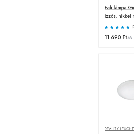
Fali lámpa Gi
izzós, nikkel 
11 690 Ft
-tól
REALITY LEUCH