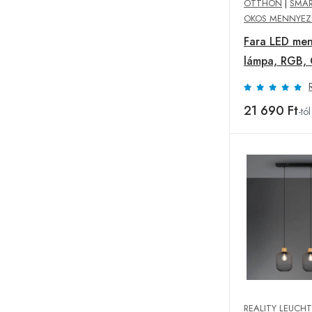
OTTHON
|
SMAR
OKOS MENNYEZ
Fara LED men
lámpa, RGB,
Ø 27 cm
21 690 Ft
-tól
REALITY LEUCH