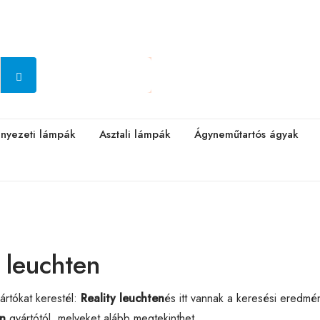
nyezeti lámpák
Asztali lámpák
Ágyneműtartós ágyak
y leuchten
rtókat kerestél:
Reality leuchten
és itt vannak a keresési eredmé
en
gyártótól, melyeket alább megtekinthet.