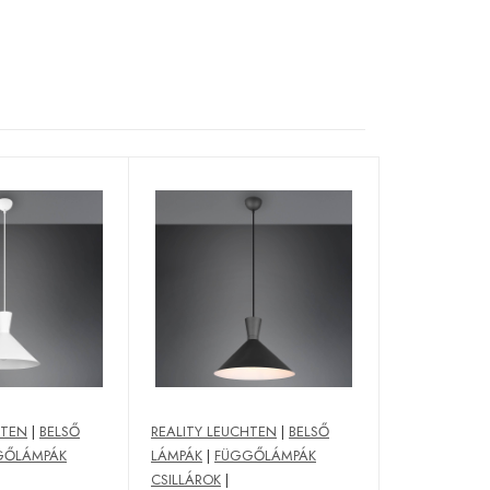
HTEN
|
BELSŐ
REALITY LEUCHTEN
|
BELSŐ
GŐLÁMPÁK
LÁMPÁK
|
FÜGGŐLÁMPÁK
CSILLÁROK
|