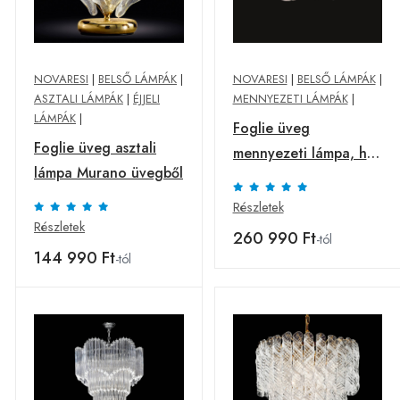
NOVARESI
|
BELSŐ LÁMPÁK
|
NOVARESI
|
BELSŐ LÁMPÁK
|
ASZTALI LÁMPÁK
|
ÉJJELI
MENNYEZETI LÁMPÁK
|
LÁMPÁK
|
Foglie üveg
Foglie üveg asztali
mennyezeti lámpa, hat
lámpa Murano üvegből
égős
Részletek
Részletek
260 990 Ft
-tól
144 990 Ft
-tól