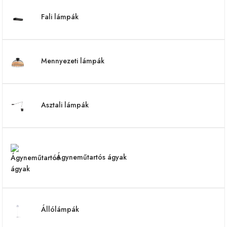
Fali lámpák
Mennyezeti lámpák
Asztali lámpák
Ágyneműtartós ágyak
Állólámpák