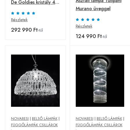
Asztali lámpa Tulipani
De Goldies kristály 4-
Murano üveggel
izzós
Részletek
Részletek
292 990 Ft
-tól
124 990 Ft
-tól
NOVARESI
|
BELSŐ LÁMPÁK
|
NOVARESI
|
BELSŐ LÁMPÁK
|
FÜGGŐLÁMPÁK CSILLÁROK
FÜGGŐLÁMPÁK CSILLÁROK