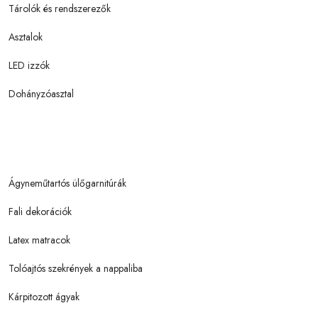
Tárolók és rendszerezők
Asztalok
LED izzók
Dohányzóasztal
Ágyneműtartós ülőgarnitúrák
Fali dekorációk
Latex matracok
Tolóajtós szekrények a nappaliba
Kárpitozott ágyak