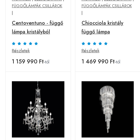
FÜGGŐLÁMPÁK CSILLÁROK
FÜGGŐLÁMPÁK CSILLÁROK
|
|
Centoventuno - függő
Chiocciola kristály
lámpa kristályból
függő lámpa
Részletek
Részletek
1 159 990 Ft
1 469 990 Ft
-tól
-tól