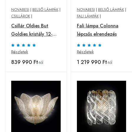
NOVARESI
|
BELSŐ LÁMPÁK
|
NOVARESI
|
BELSŐ LÁMPÁK
|
CSILLÁROK
|
FALI LÁMPÁK
|
Csillár Oldies But
Fali lámpa Colonna
Goldies kristály 12-
lépcsős elrendezés
izzós
Részletek
Részletek
839 990 Ft
1 219 990 Ft
-tól
-tól