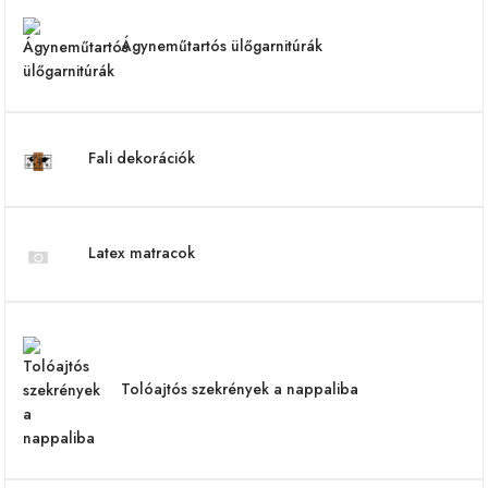
Ágyneműtartós ülőgarnitúrák
Fali dekorációk
Latex matracok
Tolóajtós szekrények a nappaliba