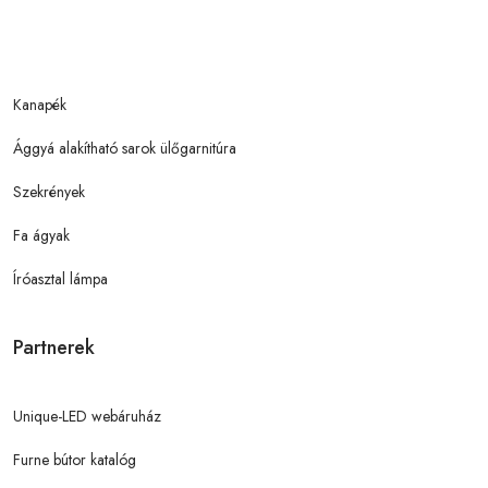
Kanapék
Ággyá alakítható sarok ülőgarnitúra
Szekrények
Fa ágyak
Íróasztal lámpa
Partnerek
Unique-LED webáruház
Furne bútor katalóg