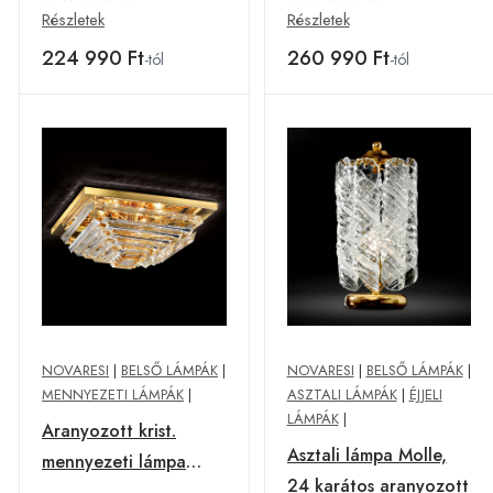
Részletek
Részletek
224 990 Ft
260 990 Ft
-tól
-tól
NOVARESI
|
BELSŐ LÁMPÁK
|
NOVARESI
|
BELSŐ LÁMPÁK
|
MENNYEZETI LÁMPÁK
|
ASZTALI LÁMPÁK
|
ÉJJELI
LÁMPÁK
|
Aranyozott krist.
Asztali lámpa Molle,
mennyezeti lámpa
24 karátos aranyozott
Losanghe, 55cm