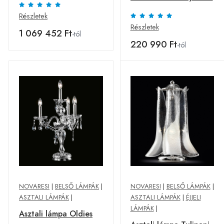
Részletek
Részletek
1 069 452 Ft
-tól
220 990 Ft
-tól
NOVARESI
|
BELSŐ LÁMPÁK
|
NOVARESI
|
BELSŐ LÁMPÁK
|
ASZTALI LÁMPÁK
|
ASZTALI LÁMPÁK
|
ÉJJELI
LÁMPÁK
|
Asztali lámpa Oldies