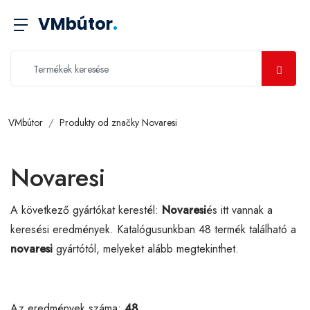
VMbútor
.
VMbútor
Produkty od značky Novaresi
Novaresi
A következő gyártókat kerestél:
Novaresi
és itt vannak a
keresési eredmények. Katalógusunkban 48 termék található a
novaresi
gyártótól, melyeket alább megtekinthet.
Az eredmények száma:
48