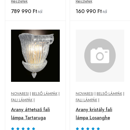
Részletek
Részletek
789 990 Ft
160 990 Ft
-tól
-tól
NOVARESI
|
BELSŐ LÁMPÁK
|
NOVARESI
|
BELSŐ LÁMPÁK
|
FALI LÁMPÁK
|
FALI LÁMPÁK
|
Arany áttetsző fali
Arany kristály fali
lámpa Tartaruga
lámpa Losanghe