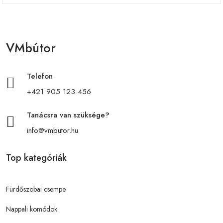
VMbútor
Telefon
+421 905 123 456
Tanácsra van szüksége?
info@vmbutor.hu
Top kategóriák
Fürdőszobai csempe
Nappali komódok