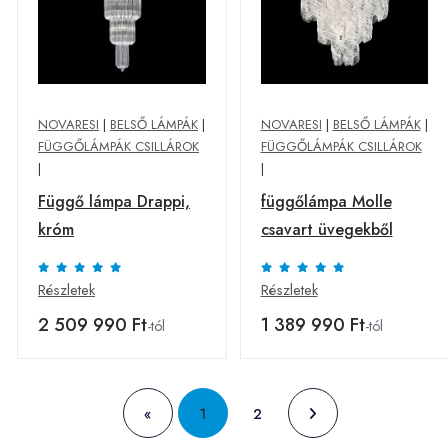
NOVARESI
|
BELSŐ LÁMPÁK
|
NOVARESI
|
BELSŐ LÁMPÁK
|
FÜGGŐLÁMPÁK CSILLÁROK
FÜGGŐLÁMPÁK CSILLÁROK
|
|
Függő lámpa Drappi,
függőlámpa Molle
króm
csavart üvegekből
Részletek
Részletek
2 509 990 Ft
1 389 990 Ft
-tól
-tól
«
1
2