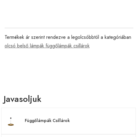
Termékek ár szerint rendezve a legolcsóbbtól a kategóriában
olcsó belső lámpák függőlámpák csillárok
Javasoljuk
Függőlámpák Csillárok