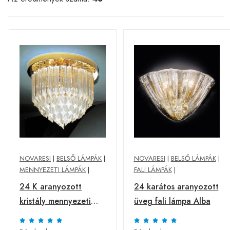
NOVARESI
|
BELSŐ LÁMPÁK
|
NOVARESI
|
BELSŐ LÁMPÁK
|
MENNYEZETI LÁMPÁK
|
FALI LÁMPÁK
|
24 K aranyozott
24 karátos aranyozott
kristály mennyezeti
üveg fali lámpa Alba
lámpa Punta