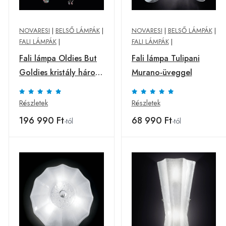
NOVARESI
|
BELSŐ LÁMPÁK
|
NOVARESI
|
BELSŐ LÁMPÁK
|
FALI LÁMPÁK
|
FALI LÁMPÁK
|
Fali lámpa Oldies But
Fali lámpa Tulipani
Goldies kristály három
Murano-üveggel
izzós
Részletek
Részletek
196 990 Ft
68 990 Ft
-tól
-tól