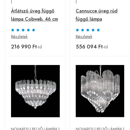
|
|
Átlátszó üveg függő
Cannucce üveg rúd
lámpa Cobweb, 46 cm
függő lámpa
Részletek
Részletek
216 990 Ft
556 094 Ft
-tól
-tól
NOVARESI
|
BELSŐ LÁMPÁK
|
NOVARESI
|
BELSŐ LÁMPÁK
|