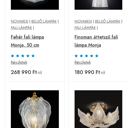
NOVARESI
|
BELSŐ LÁMPÁK
|
NOVARESI
|
BELSŐ LÁMPÁK
|
FALI LÁMPÁK
|
FALI LÁMPÁK
|
Fehér fali lámpa
Finoman áttetsző fali
Monja, 50 cm
lámpa Monja
Részletek
Részletek
268 990 Ft
180 990 Ft
-tól
-tól