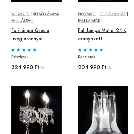
NOVARESI
|
BELSŐ LÁMPÁK
|
NOVARESI
|
BELSŐ LÁMPÁK
|
FALI LÁMPÁK
|
FALI LÁMPÁK
|
Fali lámpa Grecia
Fali lámpa Molle, 24 K
üveg arannyal
aranyozott
Részletek
Részletek
324 990 Ft
204 990 Ft
-tól
-tól