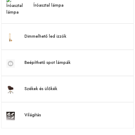
Íróasztal lámpa
Dimmelhető led izzók
Beépíthető spot lámpák
Székek és ülőkék
Világítás