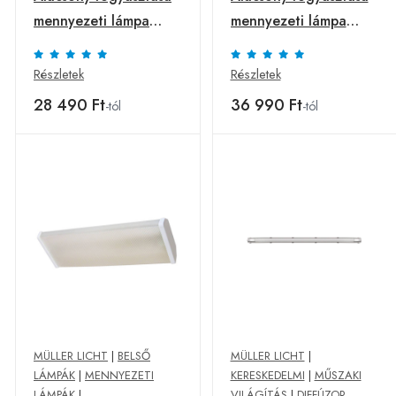
mennyezeti lámpa
mennyezeti lámpa
Prismatik LED 18 W
Prismatik LED 22 W
Részletek
Részletek
28 490 Ft
36 990 Ft
-tól
-tól
MÜLLER LICHT
|
BELSŐ
MÜLLER LICHT
|
LÁMPÁK
|
MENNYEZETI
KERESKEDELMI
|
MŰSZAKI
LÁMPÁK
|
VILÁGÍTÁS
|
DIFFÚZOR