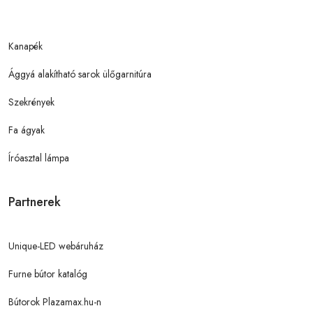
Kanapék
Ággyá alakítható sarok ülőgarnitúra
Szekrények
Fa ágyak
Íróasztal lámpa
Partnerek
Unique-LED webáruház
Furne bútor katalóg
Bútorok Plazamax.hu-n