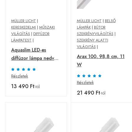
MÜLLER LICHT
|
MÜLLER LICHT
|
BELSŐ
KERESKEDELMI
|
MŰSZAKI
LÁMPÁK
|
BÚTOR
VILÁGÍTÁS
|
DIFFÚZOR
SZEKRÉNYVILÁGÍTÁS
|
LÁMPATEST
|
SZEKRÉNY ALATTI
VILÁGITÁS
|
Aquaslim LED-es
Arax 100, 98,8 cm, 11
diffúzor lámpa nedves
W
helyiségekbe, hossza
150 cm
Részletek
Részletek
13 490 Ft
-tól
21 490 Ft
-tól