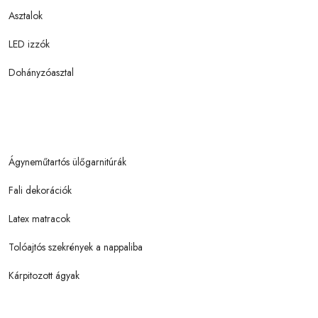
Asztalok
LED izzók
Dohányzóasztal
Ágyneműtartós ülőgarnitúrák
Fali dekorációk
Latex matracok
Tolóajtós szekrények a nappaliba
Kárpitozott ágyak