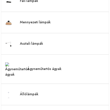
Fali lámpák
Mennyezeti lámpák
Asztali lámpák
Ágyneműtartós ágyak
Állólámpák