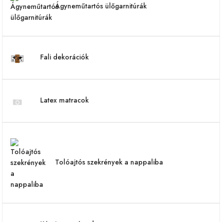
Ágyneműtartós ülőgarnitúrák
Fali dekorációk
Latex matracok
Tolóajtós szekrények a nappaliba