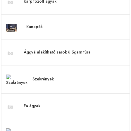
Kárpitozott ágyak
Kanapék
Ággyá alakítható sarok ülőgarnitúra
Szekrények
Fa ágyak