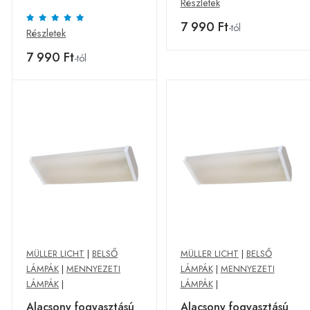
Részletek
Nightlight érz.
7 990 Ft
-tól
Részletek
7 990 Ft
-tól
MÜLLER LICHT
|
BELSŐ
MÜLLER LICHT
|
BELSŐ
LÁMPÁK
|
MENNYEZETI
LÁMPÁK
|
MENNYEZETI
LÁMPÁK
|
LÁMPÁK
|
Alacsony fogyasztású
Alacsony fogyasztású