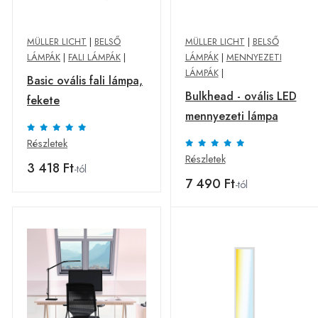
MÜLLER LICHT
|
BELSŐ
MÜLLER LICHT
|
BELSŐ
LÁMPÁK
|
FALI LÁMPÁK
|
LÁMPÁK
|
MENNYEZETI
LÁMPÁK
|
Basic ovális fali lámpa,
Bulkhead - ovális LED
fekete
mennyezeti lámpa
Részletek
Részletek
3 418 Ft
-tól
7 490 Ft
-tól