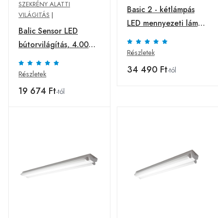
SZEKRÉNY ALATTI
Basic 2 - kétlámpás
VILÁGITÁS
|
LED mennyezeti lámpa
Balic Sensor LED
120cm
bútorvilágítás, 4.000
Részletek
K, hossza 80 cm
34 490 Ft
-tól
Részletek
19 674 Ft
-tól