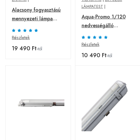
LÁMPATEST
|
Alacsony fogyasztású
Aqua-Promo 1/120
mennyezeti lámpa
nedvességálló
Prismatik LED 9 W
lámpatest, 127,2 cm
Részletek
G13 1680 lm 840
Részletek
19 490 Ft
-tól
10 490 Ft
-tól