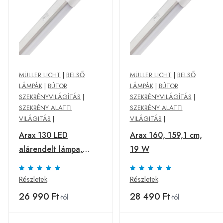
MÜLLER LICHT
|
BELSŐ
MÜLLER LICHT
|
BELSŐ
LÁMPÁK
|
BÚTOR
LÁMPÁK
|
BÚTOR
SZEKRÉNYVILÁGÍTÁS
|
SZEKRÉNYVILÁGÍTÁS
|
SZEKRÉNY ALATTI
SZEKRÉNY ALATTI
VILÁGITÁS
|
VILÁGITÁS
|
Arax 130 LED
Arax 160, 159,1 cm,
alárendelt lámpa,
19 W
128,8 cm 14 W
Részletek
Részletek
26 990 Ft
28 490 Ft
-tól
-tól