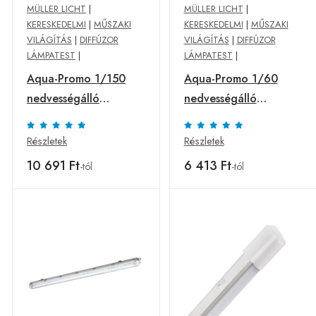
MÜLLER LICHT
|
MÜLLER LICHT
|
KERESKEDELMI
|
MŰSZAKI
KERESKEDELMI
|
MŰSZAKI
VILÁGÍTÁS
|
DIFFÚZOR
VILÁGÍTÁS
|
DIFFÚZOR
LÁMPATEST
|
LÁMPATEST
|
Aqua-Promo 1/150
Aqua-Promo 1/60
nedvességálló
nedvességálló
lámpatest, 157,2 cm
lámpatest, 68 cm,
G13 2100 lm 840
G13, 840 lm 4000 K
Részletek
Részletek
10 691 Ft
6 413 Ft
-tól
-tól