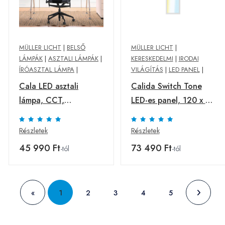
MÜLLER LICHT
|
BELSŐ
MÜLLER LICHT
|
LÁMPÁK
|
ASZTALI LÁMPÁK
|
KERESKEDELMI
|
IRODAI
ÍRÓASZTAL LÁMPA
|
VILÁGÍTÁS
|
LED PANEL
|
Cala LED asztali
Calida Switch Tone
lámpa, CCT,
LED-es panel, 120 x 30
fényerőszabályzó,
cm
fekete
Részletek
Részletek
45 990 Ft
73 490 Ft
-tól
-tól
«
1
2
3
4
5