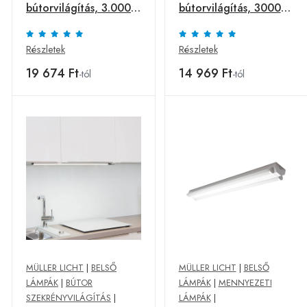
bútorvilágítás, 3.000
bútorvilágítás, 3000
K, hossza 80 cm
K, hossza 50 cm
Részletek
Részletek
19 674 Ft
14 969 Ft
-tól
-tól
MÜLLER LICHT
|
BELSŐ
MÜLLER LICHT
|
BELSŐ
LÁMPÁK
|
BÚTOR
LÁMPÁK
|
MENNYEZETI
SZEKRÉNYVILÁGÍTÁS
|
LÁMPÁK
|