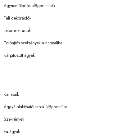
Ágyneműtartós ülőgarnitúrák
Fali dekorációk
Latex matracok
Tolóajtós szekrények a nappaliba
Kárpitozott ágyak
Kanapék
Ággyá alakítható sarok ülőgarnitúra
Szekrények
Fa ágyak