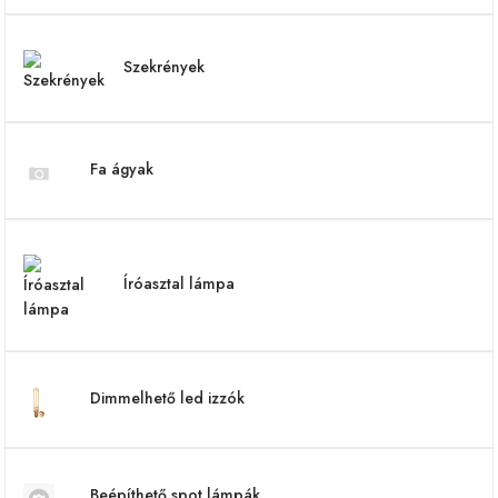
Szekrények
Fa ágyak
Íróasztal lámpa
Dimmelhető led izzók
Beépíthető spot lámpák