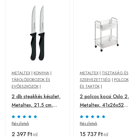
METALTEX
|
KONYHA
|
METALTEX
|
TISZTASÁG ÉS
TÁROLÓDOBOZOK ÉS
SZERVEZETTSÉG
|
POLCOK
EVŐESZKÖZÖK
|
ÉS TARTÓK
|
2 db steakkés készlet,
2 polcos kocsi Oslo 2,
Metaltex, 21,5 cm,
Metaltex, 41x26x52
rozsdamentes
cm, műanyag / fém /
acél/műanyag
krometherm burkolat,
Részletek
Részletek
fehér / ezüst
2 397 Ft
15 737 Ft
-tól
-tól