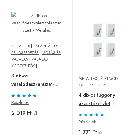
METALTEX
|
TAKARÍTÁS ÉS
RENDSZEREZÉS
|
MOSÁS ÉS
VASALÁS
|
VASALÁS
KIEGÉSZÍTŐK
|
3 db-os
METALTEX
|
ÉLETMÓD
|
vasalódeszkahuzat-
OKOS OTTHON
|
feszítő szett - Metaltex
4 db-os függöny
Részletek
akasztókészlet,
Metaltex, öntapadós
2 019 Ft
-tól
Részletek
1 771 Ft
-tól