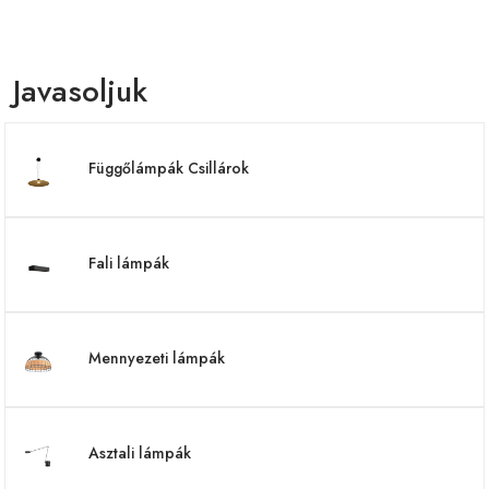
Javasoljuk
Függőlámpák Csillárok
Fali lámpák
Mennyezeti lámpák
Asztali lámpák