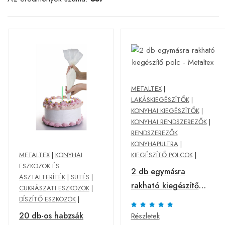
METALTEX
|
LAKÁSKIEGÉSZÍTŐK
|
KONYHAI KIEGÉSZÍTŐK
|
KONYHAI RENDSZEREZŐK
|
RENDSZEREZŐK
KONYHAPULTRA
|
METALTEX
|
KONYHAI
KIEGÉSZÍTŐ POLCOK
|
ESZKÖZÖK ÉS
2 db egymásra
ASZTALTERÍTÉK
|
SÜTÉS
|
rakható kiegészítő
CUKRÁSZATI ESZKÖZÖK
|
polc - Metaltex
DÍSZÍTŐ ESZKÖZÖK
|
20 db-os habzsák
Részletek