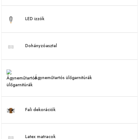
LED izzók
Dohányzóasztal
Ágyneműtartós ülőgarnitúrák
Fali dekorációk
Latex matracok