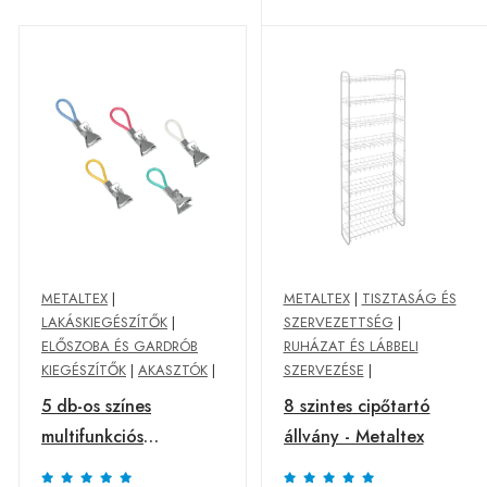
METALTEX
|
METALTEX
|
TISZTASÁG ÉS
LAKÁSKIEGÉSZÍTŐK
|
SZERVEZETTSÉG
|
ELŐSZOBA ÉS GARDRÓB
RUHÁZAT ÉS LÁBBELI
KIEGÉSZÍTŐK
|
AKASZTÓK
|
SZERVEZÉSE
|
5 db-os színes
8 szintes cipőtartó
multifunkciós
állvány - Metaltex
konyharuha csipesz