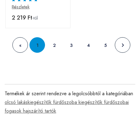
Részletek
2 219 Ft
-tól
«
1
2
3
4
5
Termékek ár szerint rendezve a legolcsóbbtól a kategóriában
olcsó lakáskiegészítők fürdőszoba kiegészítők fürdőszobai
fogasok hajszárító tartók