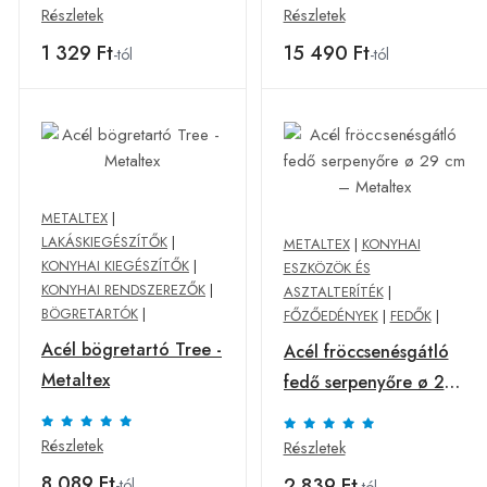
szett - Metaltex
Részletek
Részletek
1 329 Ft
15 490 Ft
-tól
-tól
METALTEX
|
LAKÁSKIEGÉSZÍTŐK
|
METALTEX
|
KONYHAI
KONYHAI KIEGÉSZÍTŐK
|
ESZKÖZÖK ÉS
KONYHAI RENDSZEREZŐK
|
ASZTALTERÍTÉK
|
BÖGRETARTÓK
|
FŐZŐEDÉNYEK
|
FEDŐK
|
Acél bögretartó Tree -
Acél fröccsenésgátló
Metaltex
fedő serpenyőre ø 29
cm – Metaltex
Részletek
Részletek
8 089 Ft
2 839 Ft
-tól