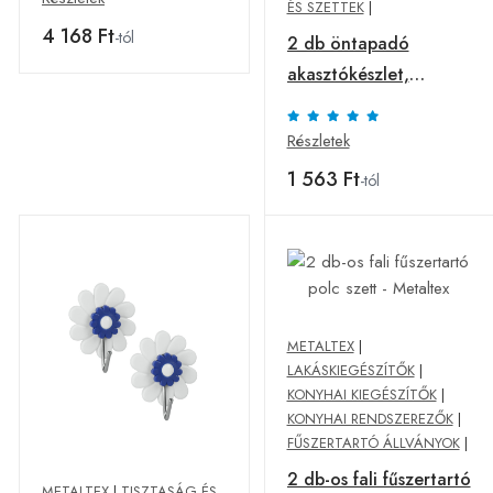
ÉS SZETTEK
|
4 168 Ft
-tól
2 db öntapadó
akasztókészlet,
Metaltex, Fleurs,
műanyag, piros
Részletek
1 563 Ft
-tól
METALTEX
|
LAKÁSKIEGÉSZÍTŐK
|
KONYHAI KIEGÉSZÍTŐK
|
KONYHAI RENDSZEREZŐK
|
FŰSZERTARTÓ ÁLLVÁNYOK
|
2 db-os fali fűszertartó
METALTEX
|
TISZTASÁG ÉS