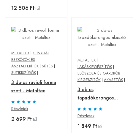
rekeszes + teáskanál
12 506 Ft
-tól
METALTEX
|
KONYHAI
ESZKÖZÖK ÉS
METALTEX
|
ASZTALTERÍTÉK
|
SÜTÉS
|
LAKÁSKIEGÉSZÍTŐK
|
SÜTIKISZÚRÓK
|
ELŐSZOBA ÉS GARDRÓB
KIEGÉSZÍTŐK
|
AKASZTÓK
|
3 db-os ravioli forma
3 db-os
szett - Metaltex
tapadókorongos
akasztó szett -
Részletek
Metaltex
Részletek
2 699 Ft
-tól
1 849 Ft
-tól