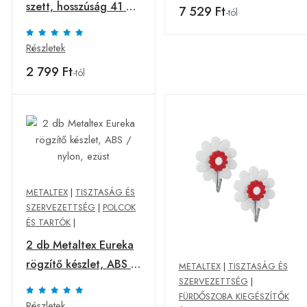
szett, hosszúság 41 cm
7 529 Ft
-tól
- Metaltex
Részletek
2 799 Ft
-tól
METALTEX
|
TISZTASÁG ÉS
SZERVEZETTSÉG
|
POLCOK
ÉS TARTÓK
|
2 db Metaltex Eureka
rögzítő készlet, ABS /
METALTEX
|
TISZTASÁG ÉS
SZERVEZETTSÉG
|
nylon, ezüst
FÜRDŐSZOBA KIEGÉSZÍTŐK
Részletek