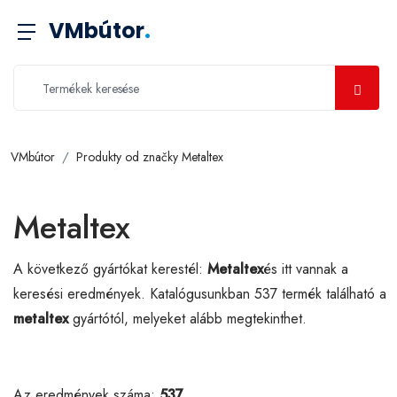
VMbútor
.
VMbútor
Produkty od značky Metaltex
Metaltex
A következő gyártókat kerestél:
Metaltex
és itt vannak a
keresési eredmények. Katalógusunkban 537 termék található a
metaltex
gyártótól, melyeket alább megtekinthet.
Az eredmények száma:
537