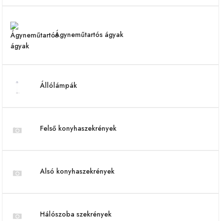
Ágyneműtartós ágyak
Állólámpák
Felső konyhaszekrények
Alsó konyhaszekrények
Hálószoba szekrények