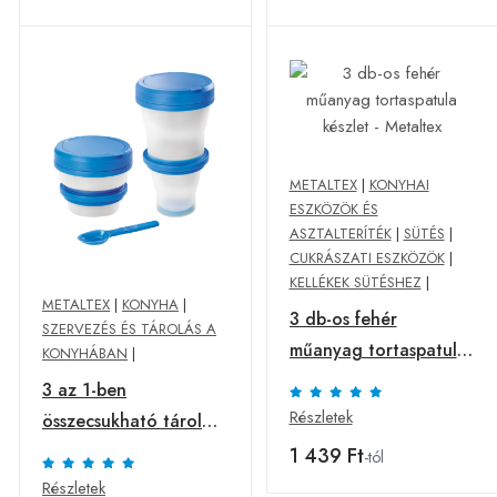
METALTEX
|
KONYHAI
ESZKÖZÖK ÉS
ASZTALTERÍTÉK
|
SÜTÉS
|
CUKRÁSZATI ESZKÖZÖK
|
KELLÉKEK SÜTÉSHEZ
|
METALTEX
|
KONYHA
|
3 db-os fehér
SZERVEZÉS ÉS TÁROLÁS A
műanyag tortaspatula
KONYHÁBAN
|
készlet - Metaltex
3 az 1-ben
Részletek
összecsukható tároló
doboz , Metaltex,
1 439 Ft
-tól
Snack & Go, 3
Részletek