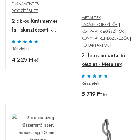
FÚRÁSMENTES
RÖGZÍTÉSHEZ
|
METALTEX
|
2 db-os fúrásmentes
LAKÁSKIEGÉSZÍTŐK
|
fali akasztószett -
KONYHAI KIEGÉSZÍTŐK
|
Metaltex
KONYHAI RENDSZEREZŐK
|
POHÁRTARTÓK
|
Részletek
2 db-os pohártartó
4 229 Ft
-tól
készlet - Metaltex
Részletek
5 719 Ft
-tól