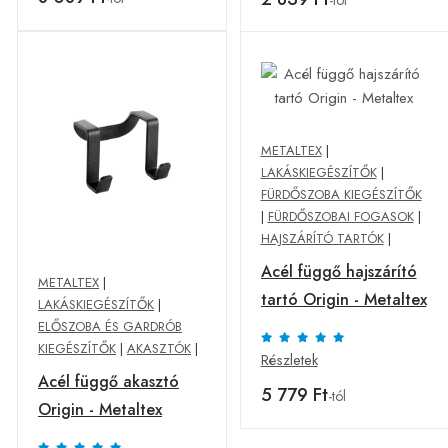
-tól
METALTEX
|
LAKÁSKIEGÉSZÍTŐK
|
FÜRDŐSZOBA KIEGÉSZÍTŐK
|
FÜRDŐSZOBAI FOGASOK
|
HAJSZÁRÍTÓ TARTÓK
|
Acél függő hajszárító
METALTEX
|
tartó Origin - Metaltex
LAKÁSKIEGÉSZÍTŐK
|
ELŐSZOBA ÉS GARDRÓB
KIEGÉSZÍTŐK
|
AKASZTÓK
|
Részletek
Acél függő akasztó
5 779 Ft
-tól
Origin - Metaltex