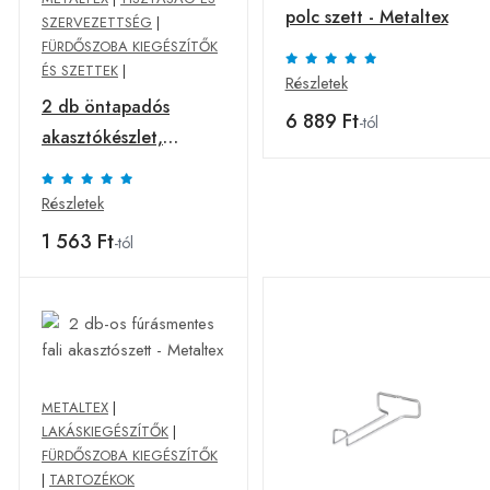
polc szett - Metaltex
SZERVEZETTSÉG
|
FÜRDŐSZOBA KIEGÉSZÍTŐK
ÉS SZETTEK
|
Részletek
2 db öntapadós
6 889 Ft
-tól
akasztókészlet,
Metaltex, Fleurs,
műanyag, kék
Részletek
1 563 Ft
-tól
METALTEX
|
LAKÁSKIEGÉSZÍTŐK
|
FÜRDŐSZOBA KIEGÉSZÍTŐK
|
TARTOZÉKOK