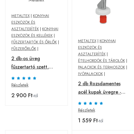
METALTEX
|
KONYHAI
ESZKÖZÖK ÉS
ASZTALTERÍTÉK
|
KONYHAI
ESZKÖZÖK ÉS KELLÉKEK
|
METALTEX
|
KONYHAI
FŰSZERTARTÓK ÉS ŐRLŐK
|
ESZKÖZÖK ÉS
FŰSZERŐRLŐK
|
ASZTALTERÍTÉK
|
2 db-os üveg
ÉTELHORDÓK ÉS TÁROLÓK
|
fűszertartó szett,
PALACKOK ÉS TERMOSZOK
|
IVÓPALACKOK
|
hosszúság 10 cm -
Metaltex
2 db Rozsdamentes
Részletek
acél kupak üvegre -
2 900 Ft
-tól
Metaltex
Részletek
1 559 Ft
-tól