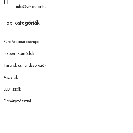
info@vmbutor.hu
Top kategóriák
Fürdőszobai csempe
Nappali komódok
Tárolók és rendszerezők
Asztalok
LED izzók
Dohányzóasztal