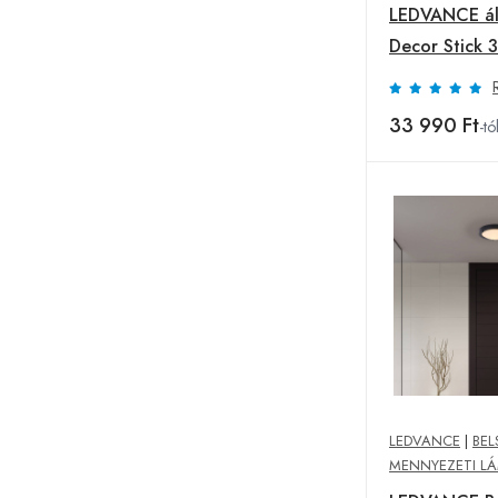
LEDVANCE ál
Decor Stick 3
Magasság 78
sötétszürke
33 990 Ft
-tó
LEDVANCE
|
BEL
MENNYEZETI L