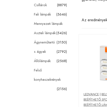
Csillárok
(8879)
Fali lámpák
(5646)
Az eredménye
Mennyezeti lámpák
Asztali lámpák
(5426)
Ágyneműtartó
(3150)
s ágyak
(2792)
Állólámpák
(2568)
Felső
konyhaszekrények
(2156)
LEDVANCE
|
BEL
BEÉPÍTHETŐ SP
BEÉPÍTHETŐ LÁ