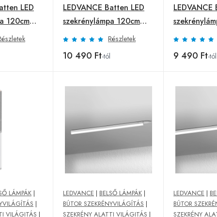
tten LED
LEDVANCE Batten LED
LEDVANCE B
pa 120cm
szekrénylámpa 120cm
szekrénylá
4 000 K
3 000 K
Részletek
Részletek
10 490 Ft
9 490 Ft
-tól
-tól
SŐ LÁMPÁK
|
LEDVANCE
|
BELSŐ LÁMPÁK
|
LEDVANCE
|
BE
YVILÁGÍTÁS
|
BÚTOR SZEKRÉNYVILÁGÍTÁS
|
BÚTOR SZEKRÉ
I VILÁGITÁS
|
SZEKRÉNY ALATTI VILÁGITÁS
|
SZEKRÉNY ALA