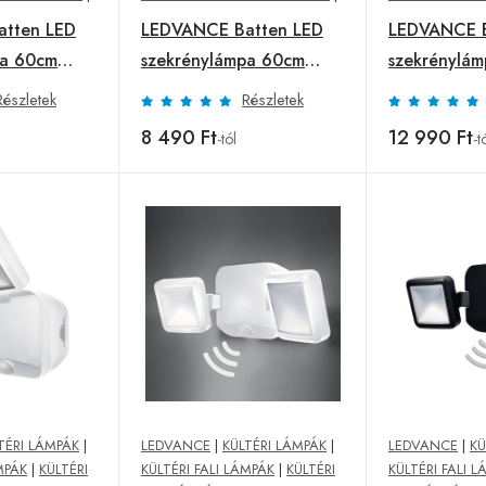
tten LED
LEDVANCE Batten LED
LEDVANCE B
pa 60cm
szekrénylámpa 60cm
szekrénylá
4 000 K
3 000 K
Részletek
Részletek
8 490 Ft
12 990 Ft
-tól
-t
TÉRI LÁMPÁK
|
LEDVANCE
|
KÜLTÉRI LÁMPÁK
|
LEDVANCE
|
KÜ
MPÁK
|
KÜLTÉRI
KÜLTÉRI FALI LÁMPÁK
|
KÜLTÉRI
KÜLTÉRI FALI 