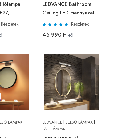
llólámpa
LEDVANCE Bathroom
E27,
Ceiling LED mennyezeti
8 cm,
lámpa
Részletek
Részletek
46 990 Ft
ól
-tól
LSŐ LÁMPÁK
|
LEDVANCE
|
BELSŐ LÁMPÁK
|
FALI LÁMPÁK
|