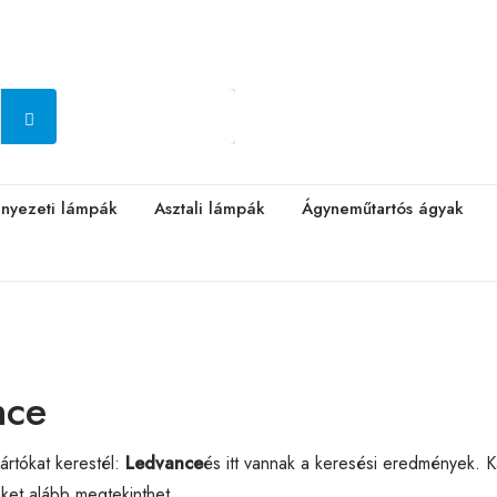
nyezeti lámpák
Asztali lámpák
Ágyneműtartós ágyak
nce
rtókat kerestél:
Ledvance
és itt vannak a keresési eredmények. 
eket alább megtekinthet.