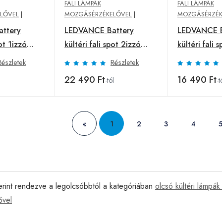
FALI LÁMPÁK
FALI LÁMPÁK
LŐVEL
|
MOZGÁSÉRZÉKELŐVEL
|
MOZGÁSÉRZÉK
ttery
LEDVANCE Battery
LEDVANCE B
pot 1izzó
kültéri fali spot 2izzó
kültéri fali 
fehér
fekete
Részletek
Részletek
22 490 Ft
16 490 Ft
-tól
-t
«
1
2
3
4
erint rendezve a legolcsóbbtól a kategóriában
olcsó kültéri lámpák 
ővel