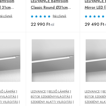
athroom
LEDVANCE Bathroom
LEDVANCE 
d 31cm
Classic Round Ø31cm
Mirror LED fa
króm
fekete
Részletek
Részletek
22 990 Ft
29 490 Ft
l
-tól
-
SŐ LÁMPÁK
|
LEDVANCE
|
BELSŐ LÁMPÁK
|
LEDVANCE
|
BE
YVILÁGÍTÁS
|
BÚTOR SZEKRÉNYVILÁGÍTÁS
|
BÚTOR SZEKRÉ
I VILÁGITÁS
|
SZEKRÉNY ALATTI VILÁGITÁS
|
SZEKRÉNY ALA