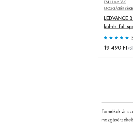
FALI LÁMPÁK
MOZGÁSÉRZÉKE
LEDVANCE Ba
kültéri fali s
fehér
19 490 Ft
-tól
Termékek ár sz
mozgásérzékel