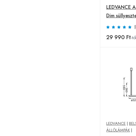
LEDVANCE Ad
Dim süllyeszte
3 egység 2,7
29 990 Ft
-tó
LEDVANCE
|
BEL
ÁLLÓLÁMPÁK
|