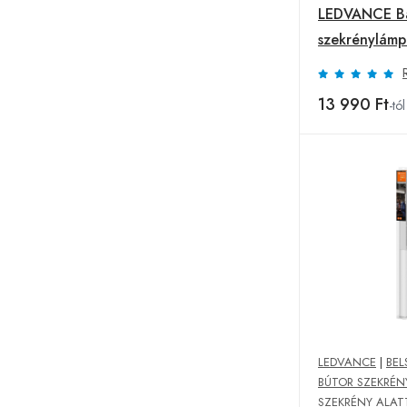
LEDVANCE Ba
szekrénylám
3 000 K
13 990 Ft
-tól
LEDVANCE
|
BEL
BÚTOR SZEKRÉN
SZEKRÉNY ALATT