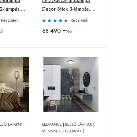
llólámpa
LEDVANCE állólámpa
 2-lámpás,
Decor Stick 3-lámpás.
46cm,
Magasság 78cm, bézs
Részletek
Részletek
68 490 Ft
ól
-tól
LSŐ LÁMPÁK
|
LEDVANCE
|
BELSŐ LÁMPÁK
|
MENNYEZETI LÁMPÁK
|