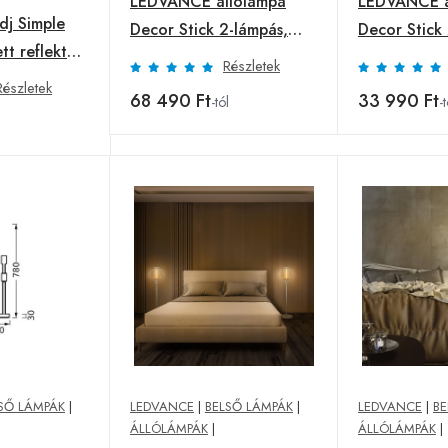
LEDVANCE állólámpa
LEDVANCE á
j Simple
Decor Stick 2-lámpás,
Decor Stick
tt reflektor
magasság 146cm, bézs
magasság 1
Részletek
00K fehér
színű
sötétszürke
Részletek
68 490 Ft
33 990 Ft
-tól
-t
l
SŐ LÁMPÁK
|
LEDVANCE
|
BELSŐ LÁMPÁK
|
LEDVANCE
|
BE
ÁLLÓLÁMPÁK
|
ÁLLÓLÁMPÁK
|