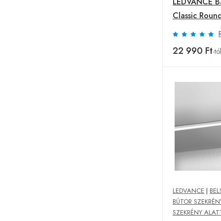
LEDVANCE B
Classic Roun
fekete
22 990 Ft
-tó
LEDVANCE
|
BEL
BÚTOR SZEKRÉN
SZEKRÉNY ALATT