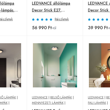
lólámpa
LEDVANCE állólámpa
LEDVANCE á
-lámpás.
Decor Stick E27,
Decor Stick 
cm,
magasság 78 cm, bézs
magasság 7
Részletek
Részletek
színű
sötétszürke
56 990 Ft
39 990 Ft
l
-tól
-t
SŐ LÁMPÁK
|
LEDVANCE
|
BELSŐ LÁMPÁK
|
LEDVANCE
|
BE
ÁMPÁK
|
MENNYEZETI LÁMPÁK
|
FALI LÁMPÁK
|