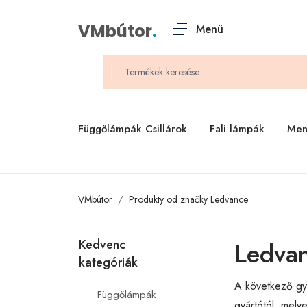
VMbútor
.
Menü
Függőlámpák Csillárok
Fali lámpák
Men
VMbútor
Produkty od značky Ledvance
Kedvenc
Ledva
kategóriák
A következő gyá
Függőlámpák
gyártótól, mely