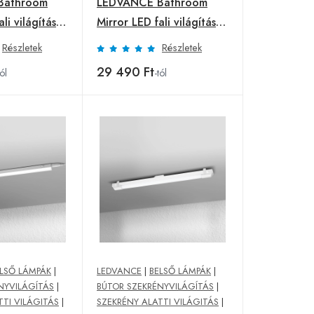
Bathroom
LEDVANCE Bathroom
li világítás
Mirror LED fali világítás
króm
Részletek
Részletek
29 490 Ft
tól
-tól
LSŐ LÁMPÁK
|
LEDVANCE
|
BELSŐ LÁMPÁK
|
NYVILÁGÍTÁS
|
BÚTOR SZEKRÉNYVILÁGÍTÁS
|
TTI VILÁGITÁS
|
SZEKRÉNY ALATTI VILÁGITÁS
|