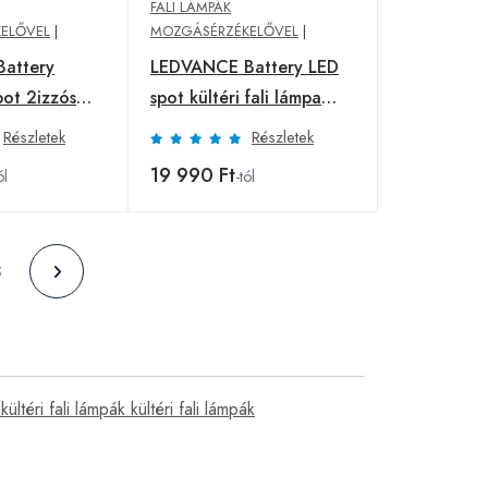
FALI LÁMPÁK
ELŐVEL
|
MOZGÁSÉRZÉKELŐVEL
|
attery
LEDVANCE Battery LED
spot 2izzós
spot kültéri fali lámpa
1izzó
Részletek
Részletek
19 990 Ft
ól
-tól
5
kültéri fali lámpák kültéri fali lámpák