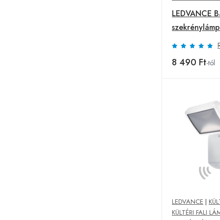
LEDVANCE Ba
szekrénylám
3 000 K
8 490 Ft
-tól
LEDVANCE
|
KÜL
KÜLTÉRI FALI LÁ