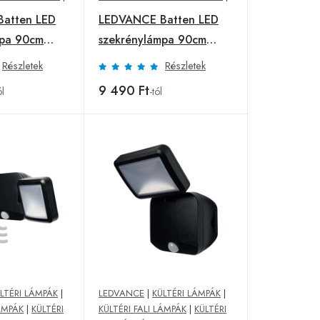
atten LED
LEDVANCE Batten LED
mpa 90cm
szekrénylámpa 90cm
4 000 K
Részletek
Részletek
9 490 Ft
ól
-tól
LTÉRI LÁMPÁK
|
LEDVANCE
|
KÜLTÉRI LÁMPÁK
|
LÁMPÁK
|
KÜLTÉRI
KÜLTÉRI FALI LÁMPÁK
|
KÜLTÉRI