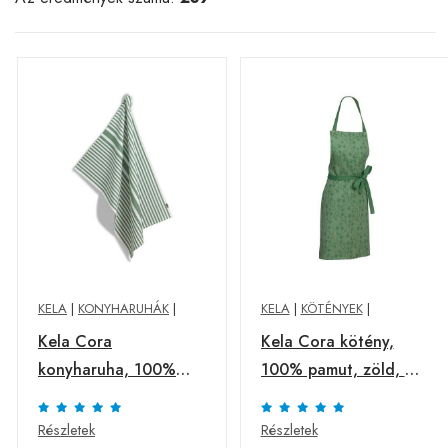
KELA
|
KONYHARUHÁK
|
KELA
|
KÖTÉNYEK
|
Kela Cora
Kela Cora kötény,
konyharuha, 100%
100% pamut, zöld, 80
pamut, zöld csíkos,
x 67 cm
70x 50 cm
Részletek
Részletek