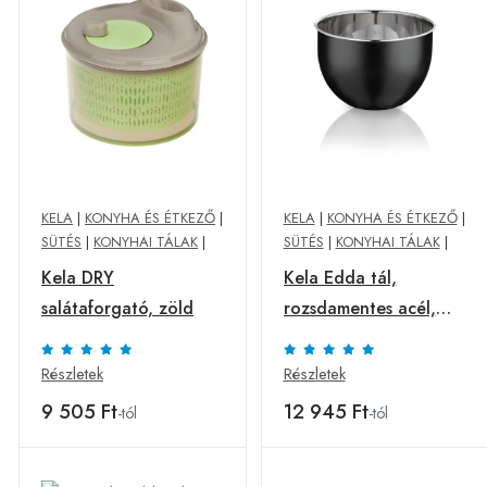
KELA
|
KONYHA ÉS ÉTKEZŐ
|
KELA
|
KONYHA ÉS ÉTKEZŐ
|
SÜTÉS
|
KONYHAI TÁLAK
|
SÜTÉS
|
KONYHAI TÁLAK
|
Kela DRY
Kela Edda tál,
salátaforgató, zöld
rozsdamentes acél,
fekete, 20 cm
Részletek
Részletek
9 505 Ft
12 945 Ft
-tól
-tól