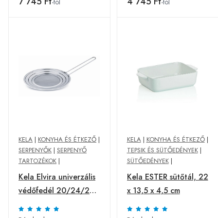
7 745 Ft
4 745 Ft
-tól
-tól
KELA
|
KONYHA ÉS ÉTKEZŐ
|
KELA
|
KONYHA ÉS ÉTKEZŐ
|
SERPENYŐK
|
SERPENYŐ
TEPSIK ÉS SÜTŐEDÉNYEK
|
TARTOZÉKOK
|
SÜTŐEDÉNYEK
|
Kela Elvira univerzális
Kela ESTER sütőtál, 22
védőfedél 20/24/28
x 13,5 x 4,5 cm
cm20/24/28 cm