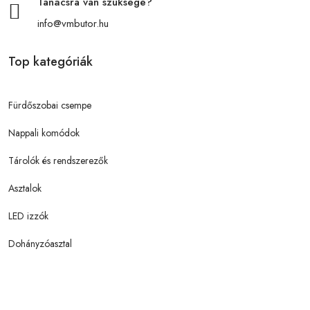
Tanácsra van szüksége?
info@vmbutor.hu
Top kategóriák
Fürdőszobai csempe
Nappali komódok
Tárolók és rendszerezők
Asztalok
LED izzók
Dohányzóasztal