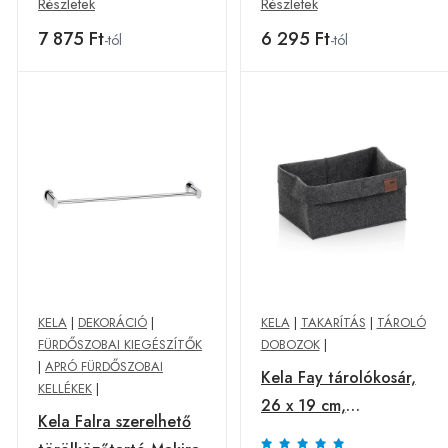
Részletek
Részletek
7 875 Ft
6 295 Ft
-tól
-tól
KELA
|
DEKORÁCIÓ
|
KELA
|
TAKARÍTÁS
|
TÁROLÓ
FÜRDŐSZOBAI KIEGÉSZÍTŐK
DOBOZOK
|
|
APRÓ FÜRDŐSZOBAI
Kela Fay tárolókosár,
KELLÉKEK
|
26 x 19 cm,
Kela Falra szerelhető
sötétszürke