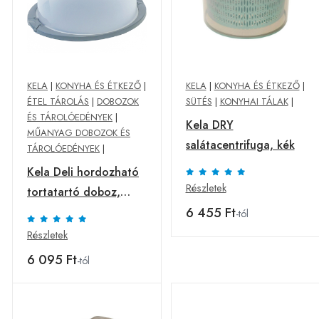
KELA
|
KONYHA ÉS ÉTKEZŐ
|
KELA
|
KONYHA ÉS ÉTKEZŐ
|
ÉTEL TÁROLÁS
|
DOBOZOK
SÜTÉS
|
KONYHAI TÁLAK
|
ÉS TÁROLÓEDÉNYEK
|
Kela DRY
MŰANYAG DOBOZOK ÉS
salátacentrifuga, kék
TÁROLÓEDÉNYEK
|
Kela Deli hordozható
Részletek
tortatartó doboz,
szürke
6 455 Ft
-tól
Részletek
6 095 Ft
-tól