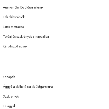
Ágyneműtartós ülőgarnitúrák
Fali dekorációk
Latex matracok
Tolóajtós szekrények a nappaliba
Kárpitozott ágyak
Kanapék
Ággyá alakítható sarok ülőgarnitúra
Szekrények
Fa ágyak