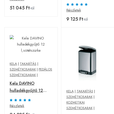
acél
51 045 Ft
-tól
Részletek
9 125 Ft
-tól
KELA
|
TAKARÍTÁS
|
SZEMÉTKOSARAK
|
PEDÁLOS
SZEMÉTKOSARAK
|
Kela DAVINO
hulladékgyűjtő 12
KELA
|
TAKARÍTÁS
|
SZEMÉTKOSARAK
|
l,sötétszürke
KOZMETIKAI
Részletek
SZEMÉTKOSARAK
|