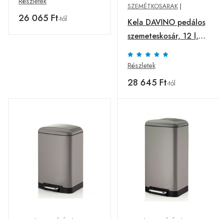
Részletek
SZEMÉTKOSARAK
|
26 065 Ft
-tól
Kela DAVINO pedálos
szemeteskosár, 12 l,
rozsdamentes acél
Részletek
28 645 Ft
-tól