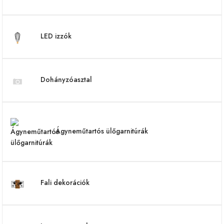
LED izzók
Dohányzóasztal
Ágyneműtartós ülőgarnitúrák
Fali dekorációk