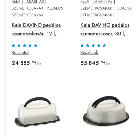
KELA
|
TAKARÍTÁS
|
KELA
|
TAKARÍTÁS
|
SZEMÉTKOSARAK
|
PEDÁLOS
SZEMÉTKOSARAK
|
PEDÁLOS
SZEMÉTKOSARAK
|
SZEMÉTKOSARAK
|
Kela DAVINO pedálos
Kela DAVINO pedálos
szemeteskosár, 12 l,
szemeteskosár, 30 l,
szürke
szürke
Részletek
Részletek
24 885 Ft
55 845 Ft
-tól
-tól