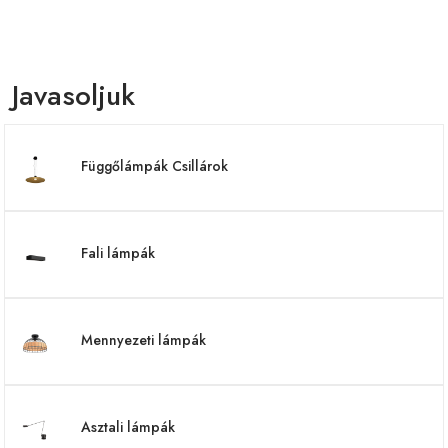
Javasoljuk
Függőlámpák Csillárok
Fali lámpák
Mennyezeti lámpák
Asztali lámpák