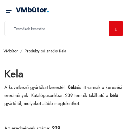
VMbútor
.
VMbútor
Produkty od značky Kela
Kela
A következő gyártókat kerestél:
Kela
és itt vannak a keresési
eredmények. Katalógusunkban 239 termék található a
kela
gyártótól, melyeket alább megtekinthet.
Az eredmények száma:
239