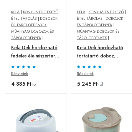
KELA
|
KONYHA ÉS ÉTKEZŐ
|
KELA
|
KONYHA ÉS ÉTKEZŐ
|
ÉTEL TÁROLÁS
|
DOBOZOK
ÉTEL TÁROLÁS
|
DOBOZOK
ÉS TÁROLÓEDÉNYEK
|
ÉS TÁROLÓEDÉNYEK
|
MŰANYAG DOBOZOK ÉS
MŰANYAG DOBOZOK ÉS
TÁROLÓEDÉNYEK
|
TÁROLÓEDÉNYEK
|
Kela Deli hordozható
Kela Deli hordozható
fedeles élelmiszertartó
tortatartó doboz,
doboz
fekete
Részletek
Részletek
4 885 Ft
5 245 Ft
-tól
-tól