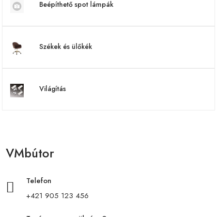
Beépíthető spot lámpák
Székek és ülőkék
Világítás
VMbútor
Telefon
+421 905 123 456