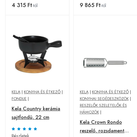
4 315 Ft
9 865 Ft
-tól
-tól
KELA
|
KONYHA ÉS ÉTKEZŐ
|
KELA
|
KONYHA ÉS ÉTKEZŐ
|
FONDUE
|
KONYHAI SEGÉDESZKÖZÖK
|
RESZELŐK SZELETELŐK ÉS
Kela Country kerámia
HÁMOZÓK
|
sajtfondü, 22 cm
Kela Crown Rondo
reszelő, rozsdamentes
Részletek