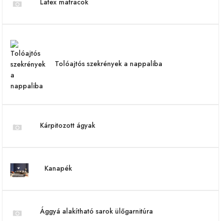
Latex matracok
Tolóajtós szekrények a nappaliba
Kárpitozott ágyak
Kanapék
Ággyá alakítható sarok ülőgarnitúra