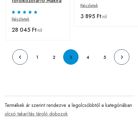
törölközőtartó Makira
Részletek
3 895 Ft
-tól
Részletek
28 045 Ft
-tól
1
2
3
4
5
Termékek ár szerint rendezve a legolcsóbbtól a kategóriában
olcsó takarítás tároló dobozok