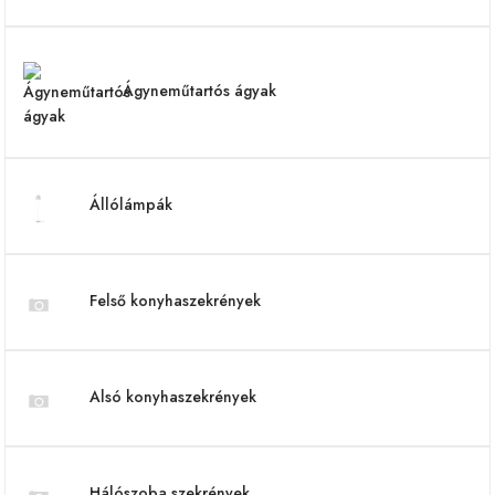
Ágyneműtartós ágyak
Állólámpák
Felső konyhaszekrények
Alsó konyhaszekrények
Hálószoba szekrények