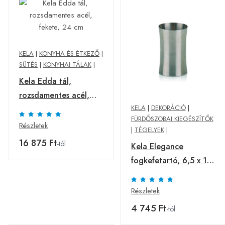
KELA
|
KONYHA ÉS ÉTKEZŐ
|
SÜTÉS
|
KONYHAI TÁLAK
|
Kela Edda tál,
rozsdamentes acél,
KELA
|
DEKORÁCIÓ
|
fekete, 24 cm
FÜRDŐSZOBAI KIEGÉSZÍTŐK
Részletek
|
TÉGELYEK
|
16 875 Ft
-tól
Kela Elegance
fogkefetartó, 6,5 x 10
cm
Részletek
4 745 Ft
-tól