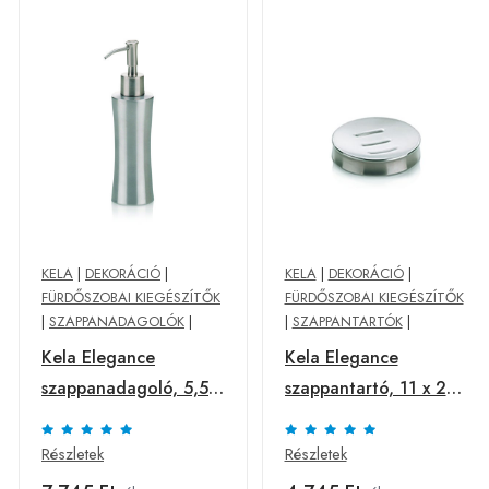
KELA
|
DEKORÁCIÓ
|
KELA
|
DEKORÁCIÓ
|
FÜRDŐSZOBAI KIEGÉSZÍTŐK
FÜRDŐSZOBAI KIEGÉSZÍTŐK
|
SZAPPANADAGOLÓK
|
|
SZAPPANTARTÓK
|
Kela Elegance
Kela Elegance
szappanadagoló, 5,5 x
szappantartó, 11 x 2
19,5 cm
cm
Részletek
Részletek