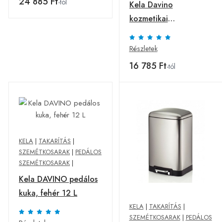
24 885 Ft
-tól
Kela Davino
kozmetikai
hulladékkosár, 6 l
Részletek
16 785 Ft
-tól
KELA
|
TAKARÍTÁS
|
SZEMÉTKOSARAK
|
PEDÁLOS
SZEMÉTKOSARAK
|
Kela DAVINO pedálos
kuka, fehér 12 L
KELA
|
TAKARÍTÁS
|
SZEMÉTKOSARAK
|
PEDÁLOS