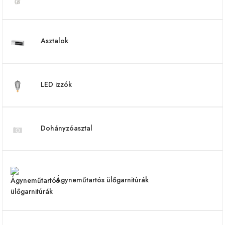
Asztalok
LED izzók
Dohányzóasztal
Ágyneműtartós ülőgarnitúrák