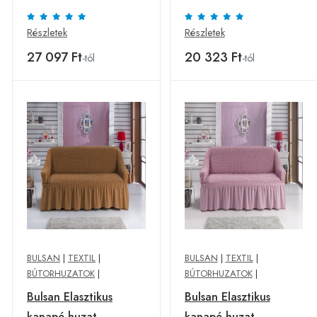
Bulsan, poliészter,
téglaszín
szürke
Részletek
Részletek
27 097 Ft
20 323 Ft
-tól
-tól
BULSAN
|
TEXTIL
|
BULSAN
|
TEXTIL
|
BÚTORHUZATOK
|
BÚTORHUZATOK
|
Bulsan Elasztikus
Bulsan Elasztikus
kanapé huzat,
kanapé huzat,