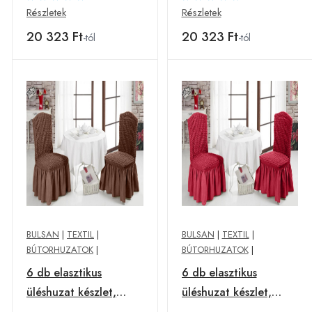
antracitszürke
Részletek
Részletek
20 323 Ft
20 323 Ft
-tól
-tól
BULSAN
|
TEXTIL
|
BULSAN
|
TEXTIL
|
BÚTORHUZATOK
|
BÚTORHUZATOK
|
6 db elasztikus
6 db elasztikus
üléshuzat készlet,
üléshuzat készlet,
Bulsan, poliészter,
Bulsan, poliészter,