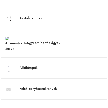
Asztali lámpák
Ágyneműtartós ágyak
Állólámpák
Felső konyhaszekrények