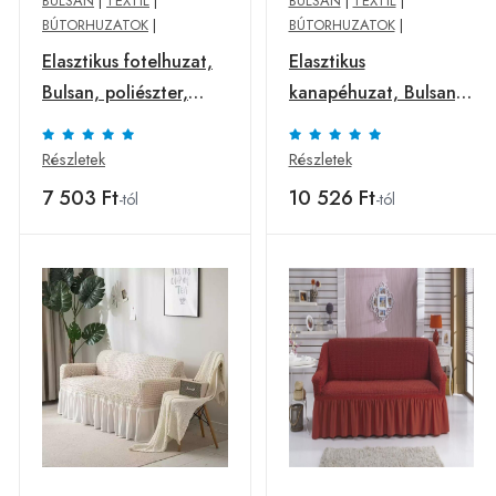
BULSAN
|
TEXTIL
|
BULSAN
|
TEXTIL
|
BÚTORHUZATOK
|
BÚTORHUZATOK
|
Elasztikus fotelhuzat,
Elasztikus
Bulsan, poliészter,
kanapéhuzat, Bulsan,
tégla
poliészter, 2 ülés,
antracit szürke
Részletek
Részletek
7 503 Ft
10 526 Ft
-tól
-tól