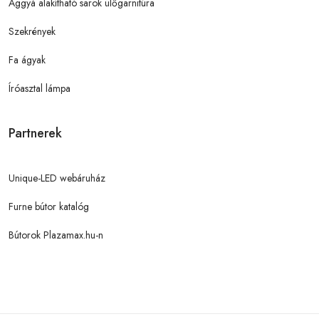
Ággyá alakítható sarok ülőgarnitúra
Szekrények
Fa ágyak
Íróasztal lámpa
Partnerek
Unique-LED webáruház
Furne bútor katalóg
Bútorok Plazamax.hu-n