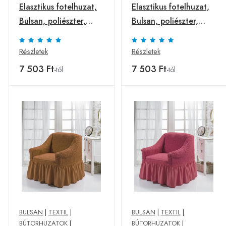
Elasztikus fotelhuzat,
Elasztikus fotelhuzat,
Bulsan, poliészter,
Bulsan, poliészter,
antracitszürke
barna
Részletek
Részletek
7 503 Ft
7 503 Ft
-tól
-tól
BULSAN
|
TEXTIL
|
BULSAN
|
TEXTIL
|
BÚTORHUZATOK
|
BÚTORHUZATOK
|