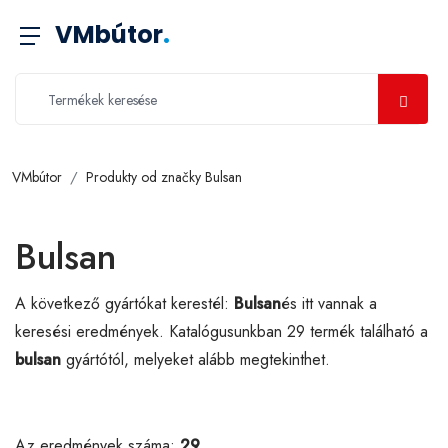
VMbútor
.
VMbútor
Produkty od značky Bulsan
Bulsan
A következő gyártókat kerestél:
Bulsan
és itt vannak a
keresési eredmények. Katalógusunkban 29 termék található a
bulsan
gyártótól, melyeket alább megtekinthet.
Az eredmények száma:
29