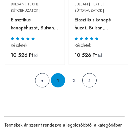
BULSAN
|
TEXTIL
|
BULSAN
|
TEXTIL
|
BÚTORHUZATOK
|
BÚTORHUZATOK
|
Elasztikus
Elasztikus kanapé
kanapéhuzat, Bulsan,
huzat, Bulsan,
poliészter, 2 ülés,
poliészter, 2 ülés,
krémszínű
tégla
Részletek
Részletek
10 526 Ft
10 526 Ft
-tól
-tól
«
1
2
Termékek ár szerint rendezve a legolcsóbbtól a kategóriában