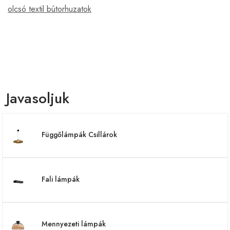
olcsó textil bútorhuzatok
Javasoljuk
Függőlámpák Csillárok
Fali lámpák
Mennyezeti lámpák