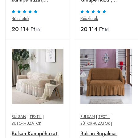
poliészter, 3
poliészter, 3
személyes,
személyes, rózsaszín
Részletek
Részletek
mustársárga
20 114 Ft
20 114 Ft
-tól
-tól
BULSAN
|
TEXTIL
|
BULSAN
|
TEXTIL
|
BÚTORHUZATOK
|
BÚTORHUZATOK
|
Bulsan Kanapéhuzat,
Bulsan Rugalmas