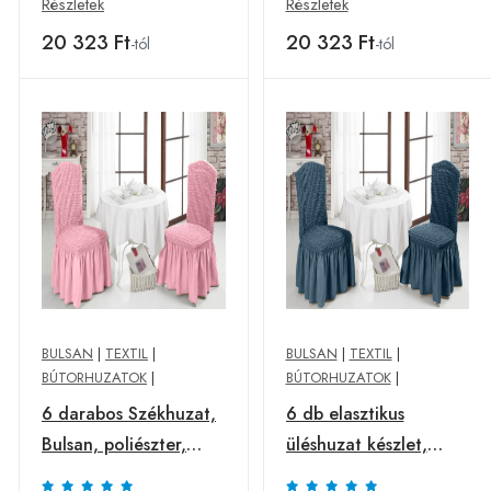
Részletek
Részletek
20 323 Ft
20 323 Ft
-tól
-tól
BULSAN
|
TEXTIL
|
BULSAN
|
TEXTIL
|
BÚTORHUZATOK
|
BÚTORHUZATOK
|
6 darabos Székhuzat,
6 db elasztikus
Bulsan, poliészter,
üléshuzat készlet,
rózsaszín
Bulsan, poliészter,