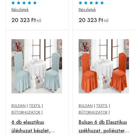
barna
piros
Részletek
Részletek
20 323 Ft
20 323 Ft
-tól
-tól
BULSAN
|
TEXTIL
|
BULSAN
|
TEXTIL
|
BÚTORHUZATOK
|
BÚTORHUZATOK
|
6 db elasztikus
Bulsan 6 db Elasztikus
üléshuzat készlet,
székhuzat, poliészter,