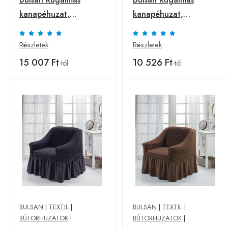
kanapéhuzat,
kanapéhuzat,
poliészter,
poliészter,
háromszemélyes,
kétszemélyes, szürke
Részletek
Részletek
téglavörös
15 007 Ft
10 526 Ft
-tól
-tól
BULSAN
|
TEXTIL
|
BULSAN
|
TEXTIL
|
BÚTORHUZATOK
|
BÚTORHUZATOK
|