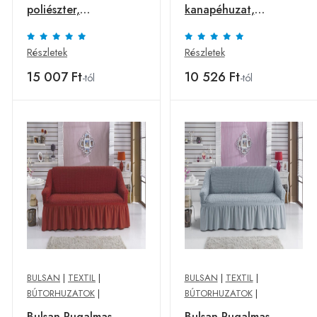
poliészter,
kanapéhuzat,
háromszemélyes,
poliester, 2 személyes,
krémszín
mustársárga
Részletek
Részletek
15 007 Ft
10 526 Ft
-tól
-tól
BULSAN
|
TEXTIL
|
BULSAN
|
TEXTIL
|
BÚTORHUZATOK
|
BÚTORHUZATOK
|
Bulsan Rugalmas
Bulsan Rugalmas