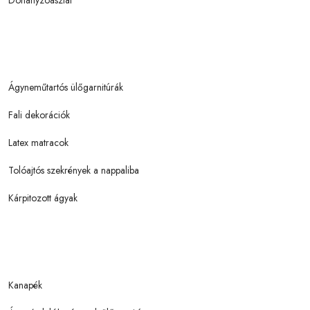
Dohányzóasztal
Ágyneműtartós ülőgarnitúrák
Fali dekorációk
Latex matracok
Tolóajtós szekrények a nappaliba
Kárpitozott ágyak
Kanapék