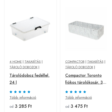
4 HOME
|
TAKARÍTÁS
|
COMPACTOR
|
TAKARÍTÁS
|
TÁROLÓ DOBOZOK
|
TÁROLÓ DOBOZOK
|
Tárolódoboz fedéllel,
Compactor Toronto
24 l
fiókos tárolókosár, 30
x12 x 7 cm, szürke,
szürke, L
Több információ
Több információ
3 285 Ft
3 475 Ft
od
od