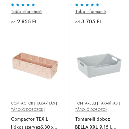
16 x 9,5 x 5 cm, M
107 x 46 x 16 cm,
szürke
Több információ
Több információ
2 855 Ft
3 705 Ft
od
od
COMPACTOR
|
TAKARÍTÁS
|
TONTARELLI
|
TAKARÍTÁS
|
TÁROLÓ DOBOZOK
|
TÁROLÓ DOBOZOK
|
Compactor TEX L
Tontarelli doboz
fiókos szervező,30 x
BELLA XXL 9,15 l,