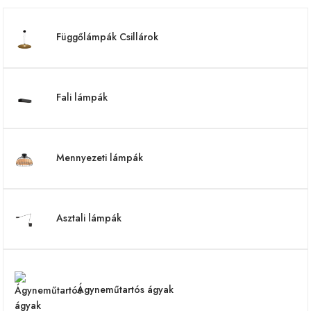
Függőlámpák Csillárok
Fali lámpák
Mennyezeti lámpák
Asztali lámpák
Ágyneműtartós ágyak