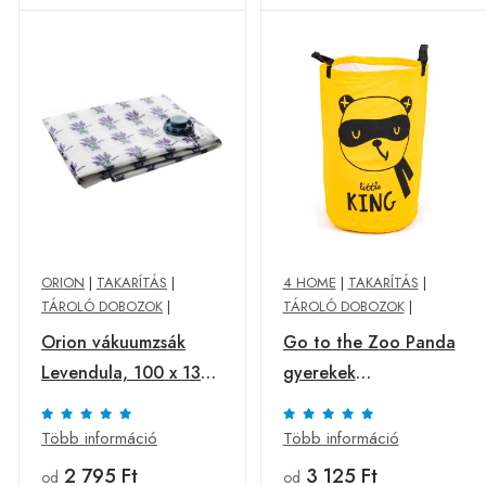
ORION
|
TAKARÍTÁS
|
4 HOME
|
TAKARÍTÁS
|
TÁROLÓ DOBOZOK
|
TÁROLÓ DOBOZOK
|
Orion vákuumzsák
Go to the Zoo Panda
Levendula, 100 x 130
gyerekek
cm , 100 x 130 cm
szennyeskosár, 48 x
30 cm
Több információ
Több információ
2 795 Ft
3 125 Ft
od
od