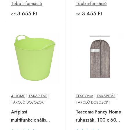
rózsaszínű, rózsaszín
Több információ
Több információ
3 655 Ft
3 455 Ft
od
od
4 HOME
|
TAKARÍTÁS
|
TESCOMA
|
TAKARÍTÁS
|
TÁROLÓ DOBOZOK
|
TÁROLÓ DOBOZOK
|
Artplast
Tescoma Fancy Home
multifunkcionális
ruhazsák, 100 x 60
flexibilis kosár 25 l ,
cm, bézs, S