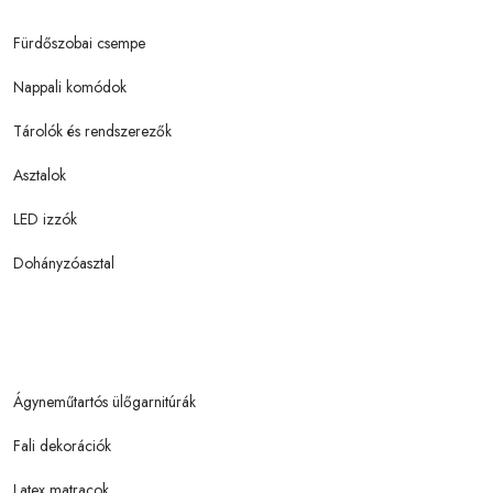
Fürdőszobai csempe
Nappali komódok
Tárolók és rendszerezők
Asztalok
LED izzók
Dohányzóasztal
Ágyneműtartós ülőgarnitúrák
Fali dekorációk
Latex matracok