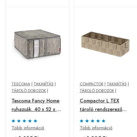
TESCOMA
|
TAKARÍTÁS
|
COMPACTOR
|
TAKARÍTÁS
|
TÁROLÓ DOBOZOK
|
TÁROLÓ DOBOZOK
|
Tescoma Fancy Home
Compactor L TEX
ruhazsák, 40 x 52 x 20
tároló rendszerező
cm, bézs
fiókba, 30 x12 x 7 cm,
taupe, világosbarna, L
Több információ
Több információ