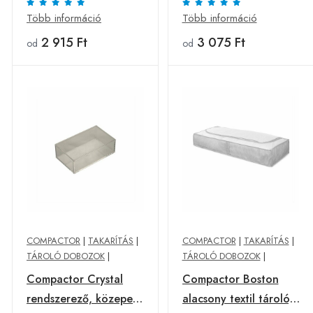
zöld
Több információ
Több információ
2 915 Ft
3 075 Ft
od
od
COMPACTOR
|
TAKARÍTÁS
|
COMPACTOR
|
TAKARÍTÁS
|
TÁROLÓ DOBOZOK
|
TÁROLÓ DOBOZOK
|
Compactor Crystal
Compactor Boston
rendszerező, közepes,
alacsony textil tároló,