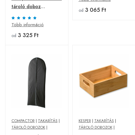
tároló doboz
3 065 Ft
od
paplanhoz70 x 50 x 30
cm, barna
Több információ
3 325 Ft
od
COMPACTOR
|
TAKARÍTÁS
|
KESPER
|
TAKARÍTÁS
|
TÁROLÓ DOBOZOK
|
TÁROLÓ DOBOZOK
|