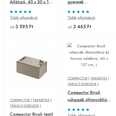
Átlátszó, 40 x 30 x 17
gyermek
cm
szennyeskosár, 48 x
30 cm
Több információ
Több információ
3 595 Ft
3 465 Ft
od
od
COMPACTOR
|
TAKARÍTÁS
|
TÁROLÓ DOBOZOK
|
Compactor Rivoli
ruhazsák öltönyökhöz
COMPACTOR
|
TAKARÍTÁS
|
TÁROLÓ DOBOZOK
|
és hosszú ruhákhoz,
Compactor Rivoli textil
60 x 137 cm, L
Több információ