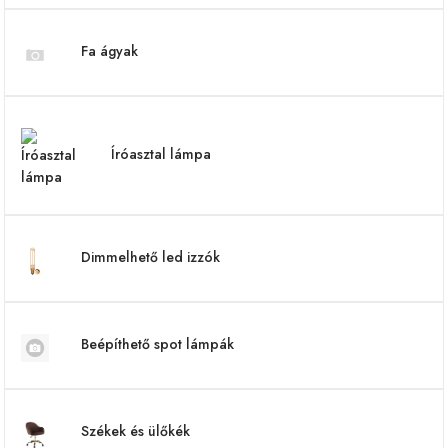
Fa ágyak
Íróasztal lámpa
Dimmelhető led izzók
Beépíthető spot lámpák
Székek és ülőkék