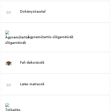
Dohányzóasztal
Ágyneműtartós ülőgarnitúrák
Fali dekorációk
Latex matracok