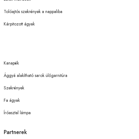
Tolóajtós szekrények a nappaliba
Kárpitozott ágyak
Kanapék
Ággyá alakítható sarok ülőgarnitúra
Szekrények
Fa ágyak
Íróasztal lámpa
Partnerek