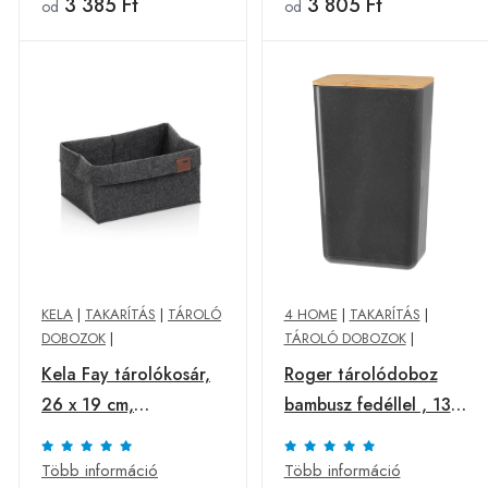
3 385 Ft
3 805 Ft
od
od
KELA
|
TAKARÍTÁS
|
TÁROLÓ
4 HOME
|
TAKARÍTÁS
|
DOBOZOK
|
TÁROLÓ DOBOZOK
|
Kela Fay tárolókosár,
Roger tárolódoboz
26 x 19 cm,
bambusz fedéllel , 13 x
sötétszürke
20,7 x 8 cm, antracit
Több információ
Több információ