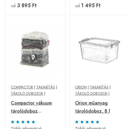
3 895 Ft
1 495 Ft
od
od
COMPACTOR
|
TAKARÍTÁS
|
ORION
|
TAKARÍTÁS
|
TÁROLÓ DOBOZOK
|
TÁROLÓ DOBOZOK
|
Compactor vákuum
Orion műanyag
tárolódoboz
tárolódoboz, 8 l
CompactExpress, 20 x
30 x 50 cm
Több információ
Több információ