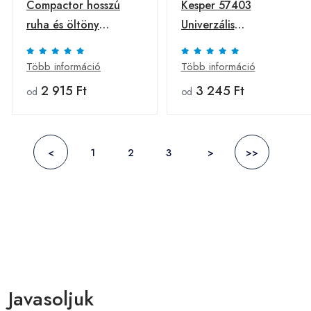
Compactor hosszú
Kesper 57403
ruha és öltöny
Univerzális
védőhuzat,60 x 137
bambuszdoboz, 24 x
cm, L
16,5 x8 cm
Több információ
Több információ
2 915 Ft
3 245 Ft
od
od
<
1
2
3
>
>>
Javasoljuk