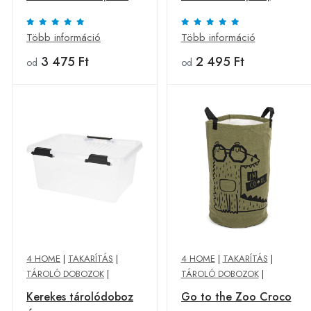
12 x 7 cm, rózsaszín,
szürke, szürke
rózsaszín, L
Több információ
Több információ
3 475 Ft
2 495 Ft
od
od
4 HOME
|
TAKARÍTÁS
|
4 HOME
|
TAKARÍTÁS
|
TÁROLÓ DOBOZOK
|
TÁROLÓ DOBOZOK
|
Kerekes tárolódoboz
Go to the Zoo Croco