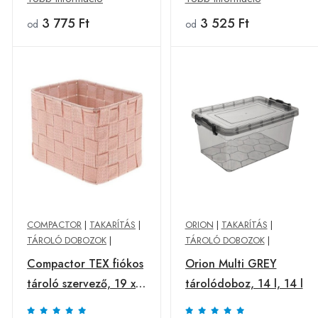
3 775 Ft
3 525 Ft
od
od
COMPACTOR
|
TAKARÍTÁS
|
ORION
|
TAKARÍTÁS
|
TÁROLÓ DOBOZOK
|
TÁROLÓ DOBOZOK
|
Compactor TEX fiókos
Orion Multi GREY
tároló szervező, 19 x
tárolódoboz, 14 l, 14 l
14 x 13 cm, magas,