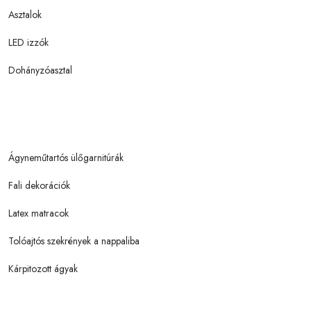
Asztalok
LED izzók
Dohányzóasztal
Ágyneműtartós ülőgarnitúrák
Fali dekorációk
Latex matracok
Tolóajtós szekrények a nappaliba
Kárpitozott ágyak