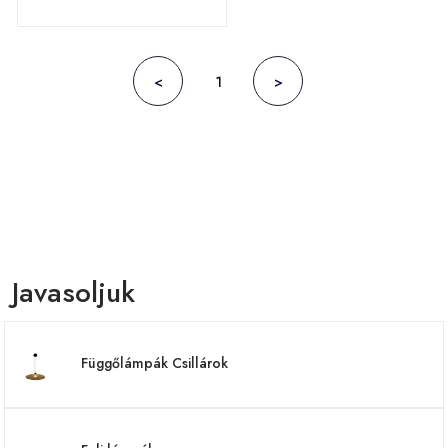
<
1
>
Javasoljuk
Függőlámpák Csillárok