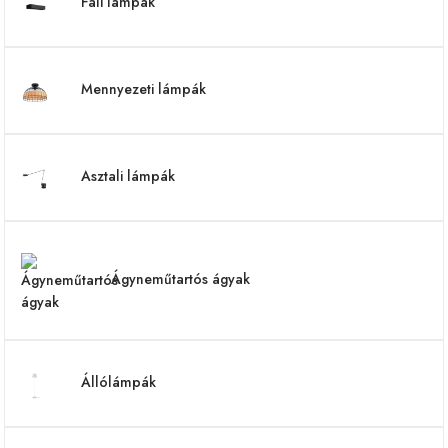
Fali lámpák
Mennyezeti lámpák
Asztali lámpák
Ágyneműtartós ágyak
Állólámpák