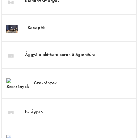
Kárpitozott ágyak
Kanapék
Ággyá alakítható sarok ülőgarnitúra
Szekrények
Fa ágyak