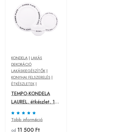
KONDELA
|
LAKÁS
DEKORÁCIÓ
LAKÁSKIEGÉSZÍTŐK
|
KONYHAI FELSZERELÉS
|
ÉTKÉSZLETEK
|
TEMPO-KONDELA
LAUREL, étkészlet, 12
db-os szett, porcelán
Több információ
11 500 Ft
od