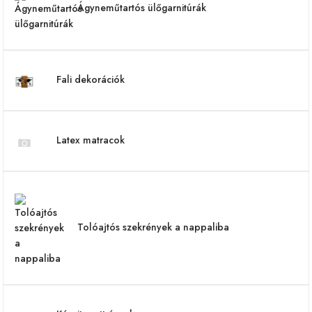
Ágyneműtartós ülőgarnitúrák
Fali dekorációk
Latex matracok
Tolóajtós szekrények a nappaliba