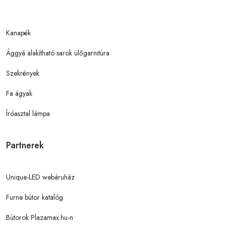
Kanapék
Ággyá alakítható sarok ülőgarnitúra
Szekrények
Fa ágyak
Íróasztal lámpa
Partnerek
Unique-LED webáruház
Furne bútor katalóg
Bútorok Plazamax.hu-n