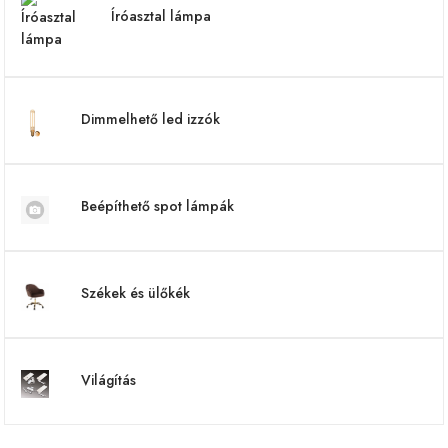
Íróasztal lámpa
Dimmelhető led izzók
Beépíthető spot lámpák
Székek és ülőkék
Világítás