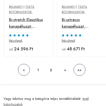
BELMARTI
|
TEXTIL
BELMARTI
|
TEXTIL
BÚTORHUZATOK
,
BÚTORHUZATOK
,
Bi-stretch Elasztikus
Bi-sztreccs
kanapéhuzat,
kanapéhuzat,
Belmarti, Viena, click-
Belmarti, Vienna,
clack, kétszemélyes,
click-clack, 2 ülés,
Részletek
Részletek
jacquard anyag, barna
jacquard, bézs
24 596 Ft
48 671 Ft
od
od
<
1
2
>
>>
Vagy tekintse meg a kategória teljes termékkínálatát.
textil
bútorhuzatok