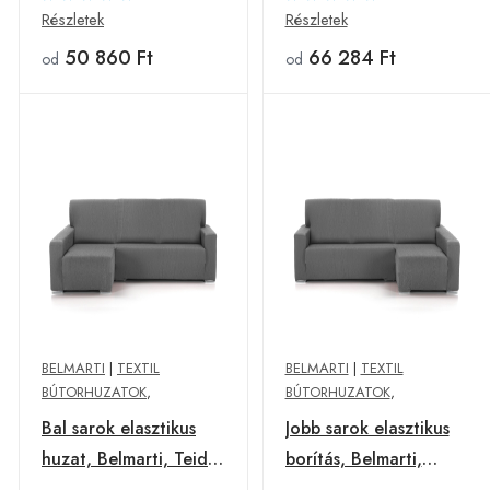
elefántcsont
Részletek
Részletek
50 860 Ft
66 284 Ft
od
od
BELMARTI
|
TEXTIL
BELMARTI
|
TEXTIL
BÚTORHUZATOK
,
BÚTORHUZATOK
,
Bal sarok elasztikus
Jobb sarok elasztikus
huzat, Belmarti, Teide,
borítás, Belmarti,
rövid kar, szürke
Teide, rövid kar,