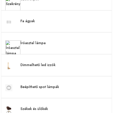
Fa ágyak
Íróasztal lámpa
Dimmelhető led izzók
Beépíthető spot lámpák
Székek és ülőkék