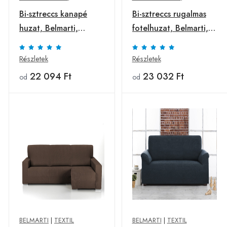
Bi-sztreccs kanapé
Bi-sztreccs rugalmas
huzat, Belmarti,
fotelhuzat, Belmarti,
Vienna, 2 személyes,
Vienna, jacquard
jacquard anyag, piros
anyag, narancs
Részletek
Részletek
22 094 Ft
23 032 Ft
od
od
BELMARTI
|
TEXTIL
BELMARTI
|
TEXTIL