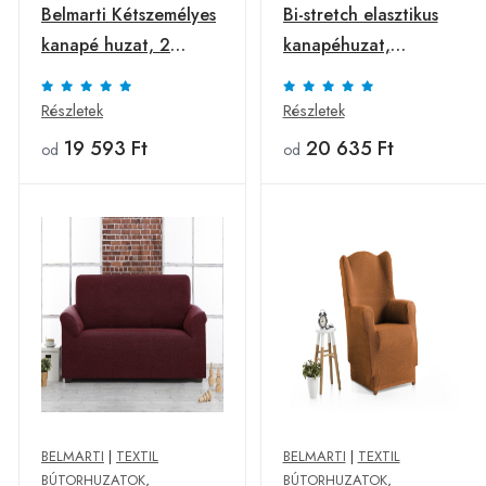
Belmarti Kétszemélyes
Bi-stretch elasztikus
kanapé huzat, 2
kanapéhuzat,
személyes, jacquard
Belmarti, Vienna, 2
anyag, narancssárga
személyes, jacquard
Részletek
Részletek
anyag, zöld
19 593 Ft
20 635 Ft
od
od
BELMARTI
|
TEXTIL
BELMARTI
|
TEXTIL
BÚTORHUZATOK
,
BÚTORHUZATOK
,