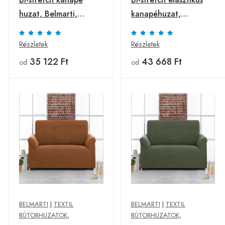
huzat, Belmarti,
kanapéhuzat,
Vienna, 3 személyes,
Belmarti, Vienna, 3
jacquard anyag,
üléses, jacquard, piros
Részletek
Részletek
narancssárga
35 122 Ft
43 668 Ft
od
od
BELMARTI
|
TEXTIL
BELMARTI
|
TEXTIL
BÚTORHUZATOK
,
BÚTORHUZATOK
,