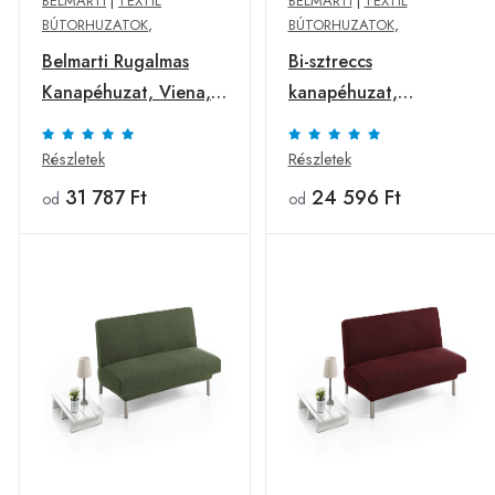
BELMARTI
|
TEXTIL
BELMARTI
|
TEXTIL
BÚTORHUZATOK
,
BÚTORHUZATOK
,
Belmarti Rugalmas
Bi-sztreccs
Kanapéhuzat, Viena,
kanapéhuzat,
click-clack, 3
Belmarti, Vienna,
személyes, jacquard
click-clack, 2 ülés,
Részletek
Részletek
anyag, barna
jacquard anyag,
31 787 Ft
24 596 Ft
od
od
narancssárga