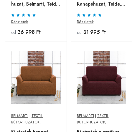
huzat, Belmarti, Teide,
Kanapéhuzat, Teide,
hosszú kar, szürke
hosszú kar, szürke
Részletek
Részletek
36 998 Ft
31 995 Ft
od
od
BELMARTI
|
TEXTIL
BELMARTI
|
TEXTIL
BÚTORHUZATOK
,
BÚTORHUZATOK
,
Bi-stretch kanapé
Bi-stretch elasztikus