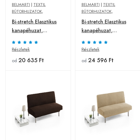
BELMARTI
|
TEXTIL
BELMARTI
|
TEXTIL
BÚTORHUZATOK
,
BÚTORHUZATOK
,
Bi-stretch Elasztikus
Bi-stretch Elasztikus
kanapéhuzat,
kanapéhuzat,
Belmarti, Viena, click-
Belmarti, Viena, click-
clack, kétszemélyes,
clack, kétszemélyes,
Részletek
Részletek
jacquard anyag, zöld
jacquard anyag, piros
20 635 Ft
24 596 Ft
od
od