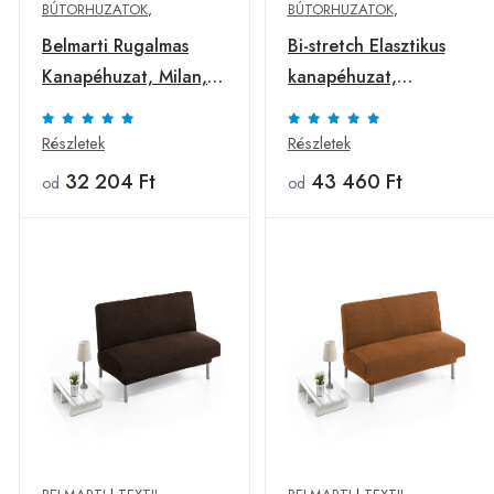
BÚTORHUZATOK
,
BÚTORHUZATOK
,
Belmarti Rugalmas
Bi-stretch Elasztikus
Kanapéhuzat, Milan,
kanapéhuzat,
hosszú kar, barna
Belmarti, Viena,
kétszemélyes,
Részletek
Részletek
jacquard, kék
32 204 Ft
43 460 Ft
od
od