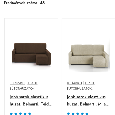
Eredmények száma:
43
BELMARTI
|
TEXTIL
BELMARTI
|
TEXTIL
BÚTORHUZATOK
,
BÚTORHUZATOK
,
Jobb sarok elasztikus
Jobb sarok elasztikus
huzat, Belmarti, Teide,
huzat, Belmarti, Milan,
rövid kar, barna
hosszú kar,