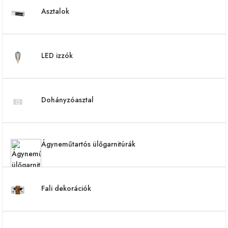
Asztalok
LED izzók
Dohányzóasztal
Ágyneműtartós ülőgarnitúrák
Fali dekorációk