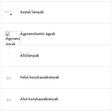
Asztali lámpák
Ágyneműtartós ágyak
Állólámpák
Felső konyhaszekrények
Alsó konyhaszekrények