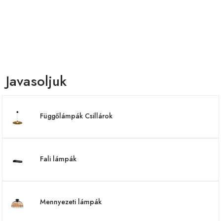
Javasoljuk
Függőlámpák Csillárok
Fali lámpák
Mennyezeti lámpák