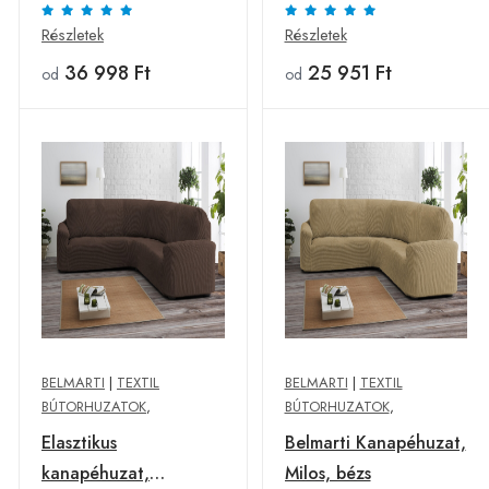
szürke
Részletek
Részletek
36 998 Ft
25 951 Ft
od
od
BELMARTI
|
TEXTIL
BELMARTI
|
TEXTIL
BÚTORHUZATOK
,
BÚTORHUZATOK
,
Elasztikus
Belmarti Kanapéhuzat,
kanapéhuzat,
Milos, bézs