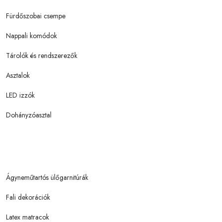
Fürdőszobai csempe
Nappali komódok
Tárolók és rendszerezők
Asztalok
LED izzók
Dohányzóasztal
Ágyneműtartós ülőgarnitúrák
Fali dekorációk
Latex matracok