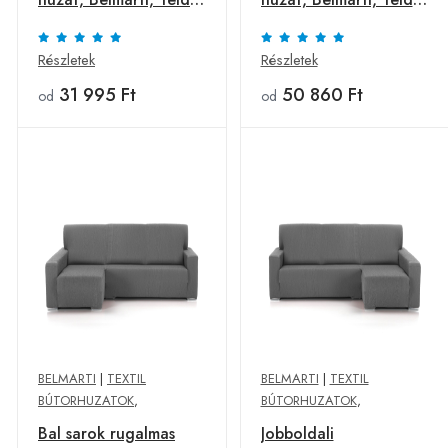
hosszú kar, barna
rövid kar, barna
Részletek
Részletek
31 995 Ft
50 860 Ft
od
od
BELMARTI
|
TEXTIL
BELMARTI
|
TEXTIL
BÚTORHUZATOK
,
BÚTORHUZATOK
,
Bal sarok rugalmas
Jobboldali