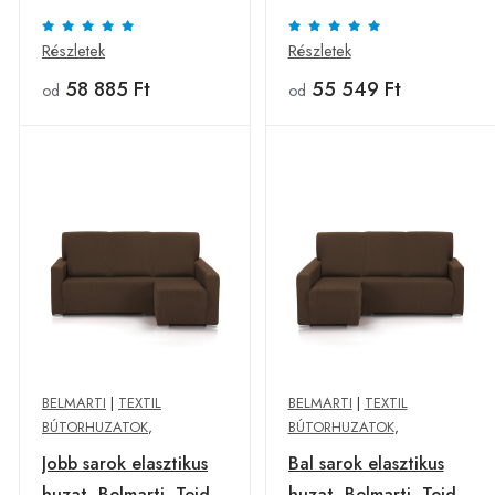
Belmarti, Milos, barna
Részletek
Részletek
58 885 Ft
55 549 Ft
od
od
BELMARTI
|
TEXTIL
BELMARTI
|
TEXTIL
BÚTORHUZATOK
,
BÚTORHUZATOK
,
Jobb sarok elasztikus
Bal sarok elasztikus
huzat, Belmarti, Teide,
huzat, Belmarti, Teide,