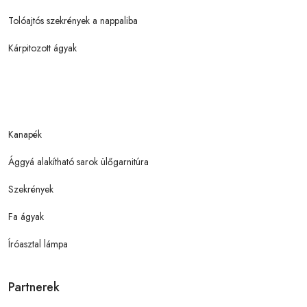
Tolóajtós szekrények a nappaliba
Kárpitozott ágyak
Kanapék
Ággyá alakítható sarok ülőgarnitúra
Szekrények
Fa ágyak
Íróasztal lámpa
Partnerek