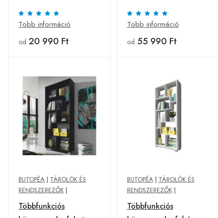
kosárral, fehér - ALTO
tölgyfa - SANDON -
- Butopêa
Butopêa
Több információ
Több információ
20 990 Ft
55 990 Ft
od
od
BUTOPÊA
|
TÁROLÓK ÉS
BUTOPÊA
|
TÁROLÓK ÉS
RENDSZEREZŐK
|
RENDSZEREZŐK
|
Többfunkciós
Többfunkciós