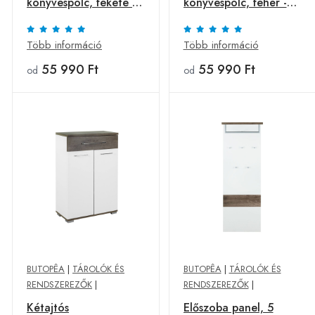
könyvespolc, fekete -
könyvespolc, fehér -
SANDON - Butopêa
SANDON - Butopêa
Több információ
Több információ
55 990 Ft
55 990 Ft
od
od
BUTOPÊA
|
TÁROLÓK ÉS
BUTOPÊA
|
TÁROLÓK ÉS
RENDSZEREZŐK
|
RENDSZEREZŐK
|
Kétajtós
Előszoba panel, 5