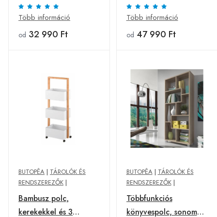
PERCE NEIGE -
törtfehér - ROYAL LYS
Butopêa
- Butopêa
Több információ
Több információ
32 990 Ft
47 990 Ft
od
od
BUTOPÊA
|
TÁROLÓK ÉS
BUTOPÊA
|
TÁROLÓK ÉS
RENDSZEREZŐK
|
RENDSZEREZŐK
|
Bambusz polc,
Többfunkciós
kerekekkel és 3
könyvespolc, sonoma