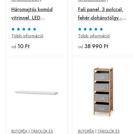
Háromajtós komód
Fali panel, 3 polccal,
vitrinnel, LED
fehér-dohánytölgy -
világítással, fehér-
PABLO - Butopêa
dohánytölgy - PABLO
Több információ
Több információ
- Butopêa
10 Ft
38 990 Ft
od
od
BUTOPÊA
|
TÁROLÓK ÉS
BUTOPÊA
|
TÁROLÓK ÉS