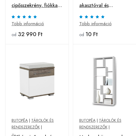
cipősszekrény, fiókkal,
akasztóval és
fehér-tölgy -
akasztórúddal, fehér-
NEBRASKA - Butopêa
tölgy - NEBRASKA -
Több információ
Több információ
Butopêa
32 990 Ft
10 Ft
od
od
BUTOPÊA
|
TÁROLÓK ÉS
BUTOPÊA
|
TÁROLÓK ÉS
RENDSZEREZŐK
|
RENDSZEREZŐK
|