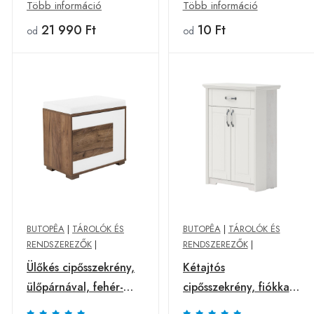
Butopêa
- Butopêa
Több információ
Több információ
21 990 Ft
10 Ft
od
od
BUTOPÊA
|
TÁROLÓK ÉS
BUTOPÊA
|
TÁROLÓK ÉS
RENDSZEREZŐK
|
RENDSZEREZŐK
|
Ülőkés cipősszekrény,
Kétajtós
ülőpárnával, fehér-
cipősszekrény, fiókkal,
dohánytölgy - PABLO
fehér - PERCE NEIGE -