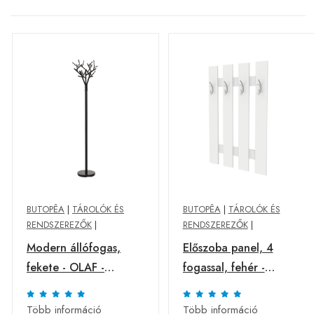
BUTOPÊA
|
TÁROLÓK ÉS
BUTOPÊA
|
TÁROLÓK ÉS
RENDSZEREZŐK
|
RENDSZEREZŐK
|
Modern állófogas,
Előszoba panel, 4
fekete - OLAF -
fogassal, fehér -
Butopêa
COLORADO - Butopêa
Több információ
Több információ