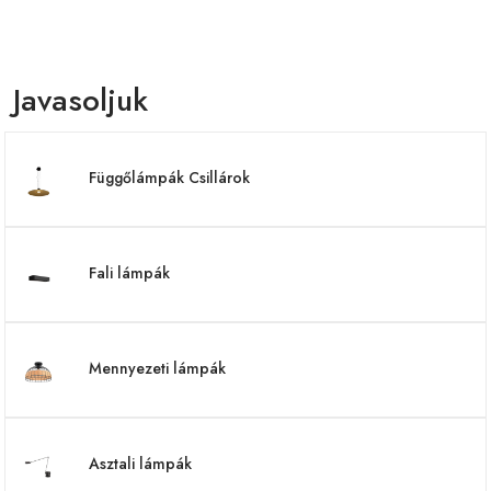
Javasoljuk
Függőlámpák Csillárok
Fali lámpák
Mennyezeti lámpák
Asztali lámpák