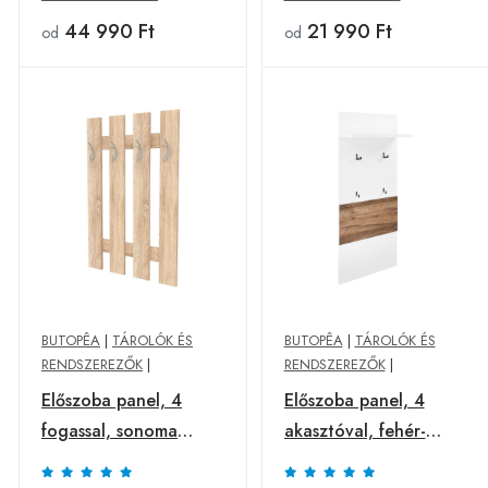
44 990 Ft
21 990 Ft
od
od
BUTOPÊA
|
TÁROLÓK ÉS
BUTOPÊA
|
TÁROLÓK ÉS
RENDSZEREZŐK
|
RENDSZEREZŐK
|
Előszoba panel, 4
Előszoba panel, 4
fogassal, sonoma
akasztóval, fehér-
tölgy - COLORADO -
dohánytölgy - PABLO