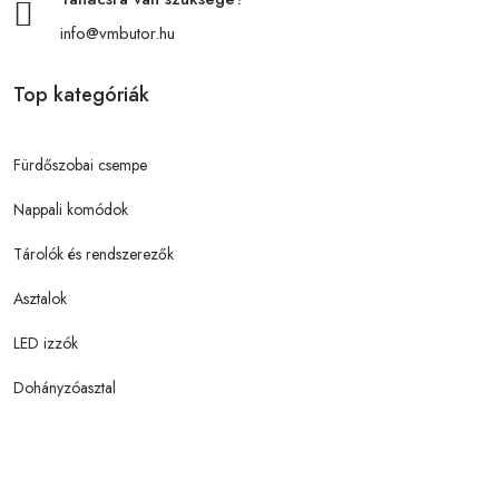
info@vmbutor.hu
Top kategóriák
Fürdőszobai csempe
Nappali komódok
Tárolók és rendszerezők
Asztalok
LED izzók
Dohányzóasztal