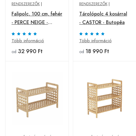
RENDSZEREZŐK
|
RENDSZEREZŐK
|
Falipolc, 100 cm, fehér
Tárolópolc 4 kosárral
- PERCE NEIGE -
- CASTOR - Butopêa
Butopêa
Több információ
Több információ
32 990 Ft
18 990 Ft
od
od