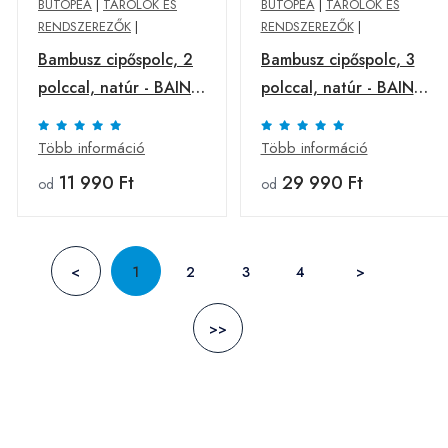
BUTOPÊA
|
TÁROLÓK ÉS
BUTOPÊA
|
TÁROLÓK ÉS
RENDSZEREZŐK
|
RENDSZEREZŐK
|
Bambusz cipőspolc, 2
Bambusz cipőspolc, 3
polccal, natúr - BAINS
polccal, natúr - BAINS
- Butopêa
- Butopêa
Több információ
Több információ
11 990 Ft
29 990 Ft
od
od
<
1
2
3
4
>
>>