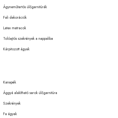
Ágyneműtartós ülőgarnitúrák
Fali dekorációk
Latex matracok
Tolóajtós szekrények a nappaliba
Kárpitozott ágyak
Kanapék
Ággyá alakítható sarok ülőgarnitúra
Szekrények
Fa ágyak