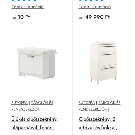
- Butopêa
Butopêa
Több információ
Több információ
10 Ft
49 990 Ft
od
od
BUTOPÊA
|
TÁROLÓK ÉS
BUTOPÊA
|
TÁROLÓK ÉS
RENDSZEREZŐK
|
RENDSZEREZŐK
|
Ülőkés cipősszekrény,
Cipősszekrény, 2
ülőpárnával, fehér -
ajtóval és fiókkal,