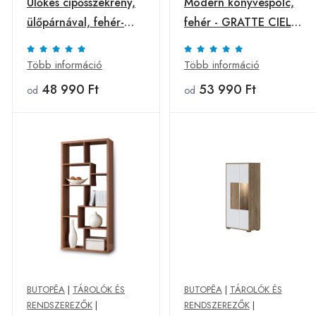
Ülőkés cipősszekrény,
Modern könyvespolc,
ülőpárnával, fehér-
fehér - GRATTE CIEL -
tölgy - NEBRASKA -
Butopêa
Butopêa
Több információ
Több információ
48 990 Ft
53 990 Ft
od
od
BUTOPÊA
|
TÁROLÓK ÉS
BUTOPÊA
|
TÁROLÓK ÉS
RENDSZEREZŐK
|
RENDSZEREZŐK
|