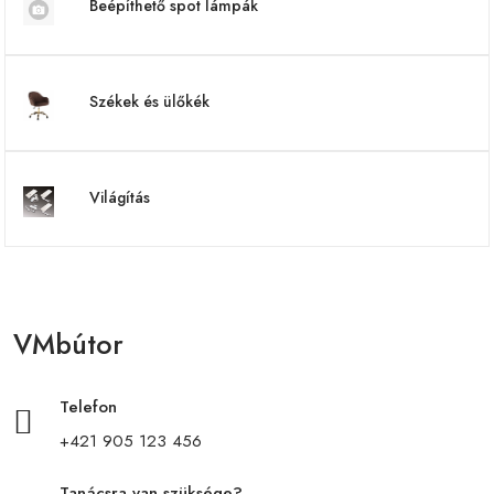
Beépíthető spot lámpák
Székek és ülőkék
Világítás
VMbútor
Telefon
+421 905 123 456
Tanácsra van szüksége?