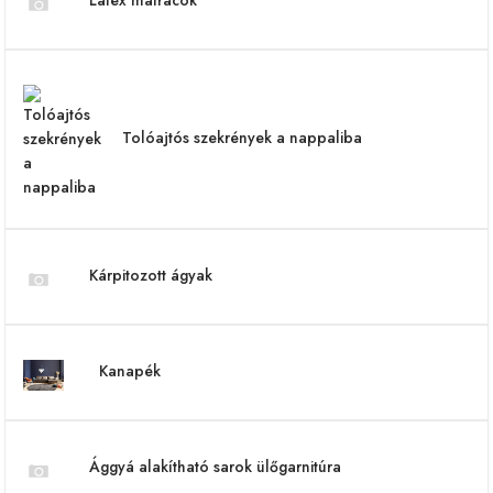
Latex matracok
Tolóajtós szekrények a nappaliba
Kárpitozott ágyak
Kanapék
Ággyá alakítható sarok ülőgarnitúra