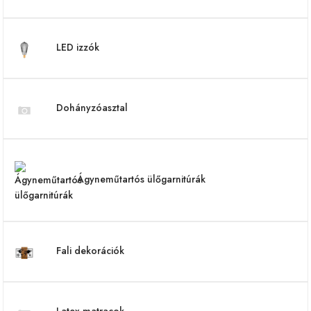
LED izzók
Dohányzóasztal
Ágyneműtartós ülőgarnitúrák
Fali dekorációk