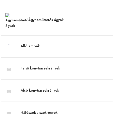
Ágyneműtartós ágyak
Állólámpák
Felső konyhaszekrények
Alsó konyhaszekrények
Hálószoba szekrények