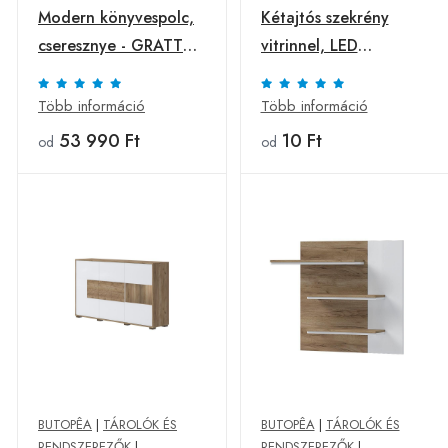
Modern könyvespolc,
Kétajtós szekrény
cseresznye - GRATTE
vitrinnel, LED
CIEL - Butopêa
világítással, fehér-
dohánytölgy - PABLO
Több információ
Több információ
- Butopêa
53 990 Ft
10 Ft
od
od
BUTOPÊA
|
TÁROLÓK ÉS
BUTOPÊA
|
TÁROLÓK ÉS
RENDSZEREZŐK
|
RENDSZEREZŐK
|