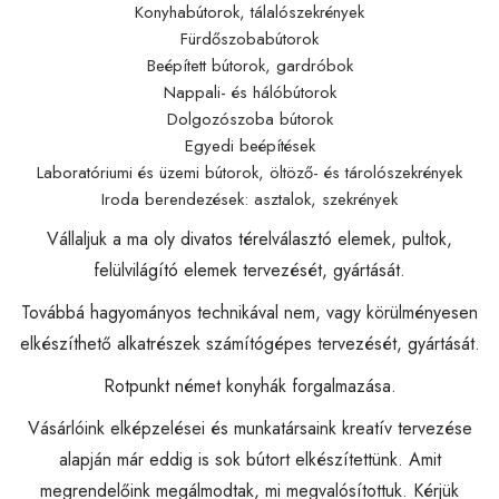
Konyhabútorok, tálalószekrények
Fürdőszobabútorok
Beépített bútorok, gardróbok
Nappali- és hálóbútorok
Dolgozószoba bútorok
Egyedi beépítések
Laboratóriumi és üzemi bútorok, öltöző- és tárolószekrények
Iroda berendezések: asztalok, szekrények
Vállaljuk a ma oly divatos térelválasztó elemek, pultok,
felülvilágító elemek tervezését, gyártását.
Továbbá hagyományos technikával nem, vagy körülményesen
elkészíthető alkatrészek számítógépes tervezését, gyártását.
Rotpunkt német konyhák forgalmazása.
Vásárlóink elképzelései és munkatársaink kreatív tervezése
alapján már eddig is sok bútort elkészítettünk. Amit
megrendelőink megálmodtak, mi megvalósítottuk. Kérjük