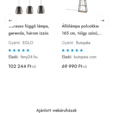
Curasao függő lámpa,
Állólámpa polcokkal
gerenda, három izzós
165 cm, tölgy színű,
fekete - TRIGULI -
Gyártó:
EGLO
Gyártó:
Butopêa
Butopêa
Eladó:
feny24.hu
Eladó:
butopea.com
102 244 Ft
69 990 Ft
-tól
-tól
Ajánlott webáruházak