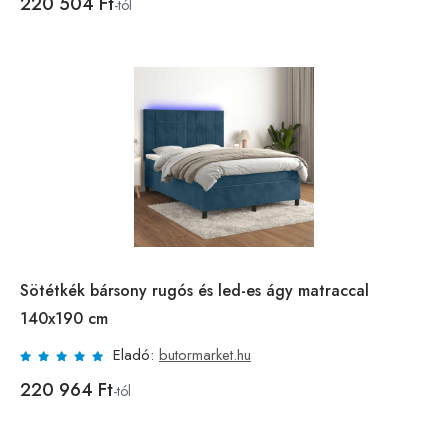
220 504 Ft
-tól
Sötétkék bársony rugós és led-es ágy matraccal
140x190 cm
Eladó:
butormarket.hu
220 964 Ft
-tól