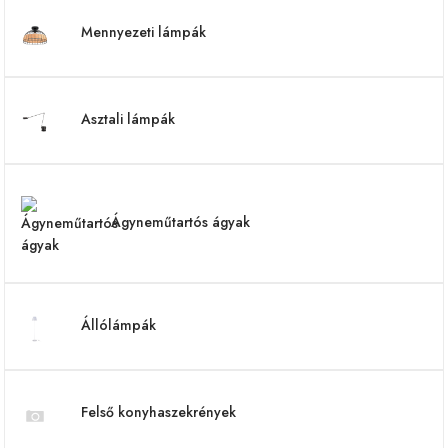
Mennyezeti lámpák
Asztali lámpák
Ágyneműtartós ágyak
Állólámpák
Felső konyhaszekrények