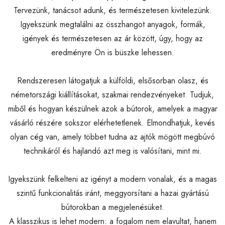
Tervezünk, tanácsot adunk, és természetesen kivitelezünk.
Igyekszünk megtalálni az összhangot anyagok, formák,
igények és természetesen az ár között, úgy, hogy az
eredményre Ön is büszke lehessen.
Rendszeresen látogatjuk a külföldi, elsősorban olasz, és
németországi kiállításokat, szakmai rendezvényeket. Tudjuk,
miből és hogyan készülnek azok a bútorok, amelyek a magyar
vásárló részére sokszor elérhetetlenek. Elmondhatjuk, kevés
olyan cég van, amely többet tudna az ajtók mögött megbúvó
technikáról és hajlandó azt meg is valósítani, mint mi.
Igyekszünk felkelteni az igényt a modern vonalak, és a magas
szintű funkcionalitás iránt, meggyorsítani a hazai gyártású
bútorokban a megjelenésüket.
A klasszikus is lehet modern: a fogalom nem elavultat, hanem