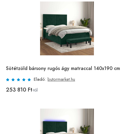
Sötétzöld bársony rugós ágy matraccal 140x190 cm
Eladó:
butormarket.hu
253 810 Ft
-tól