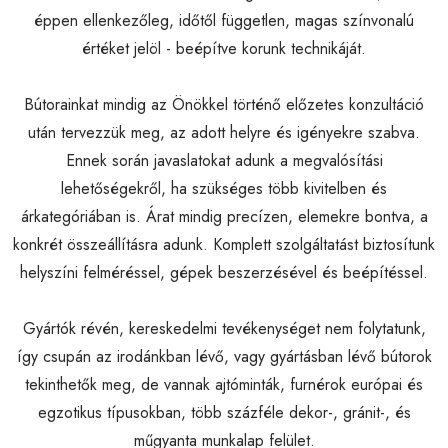
éppen ellenkezőleg, időtől független, magas színvonalú
értéket jelöl - beépítve korunk technikáját.
Bútorainkat mindig az Önökkel történő előzetes konzultáció
után tervezzük meg, az adott helyre és igényekre szabva.
Ennek során javaslatokat adunk a megvalósítási
lehetőségekről, ha szükséges több kivitelben és
árkategóriában is. Árat mindig precízen, elemekre bontva, a
konkrét összeállításra adunk. Komplett szolgáltatást biztosítunk
helyszíni felméréssel, gépek beszerzésével és beépítéssel.
Gyártók révén, kereskedelmi tevékenységet nem folytatunk,
így csupán az irodánkban lévő, vagy gyártásban lévő bútorok
tekinthetők meg, de vannak ajtóminták, furnérok európai és
egzotikus típusokban, több százféle dekor-, gránit-, és
műgyanta munkalap felület.