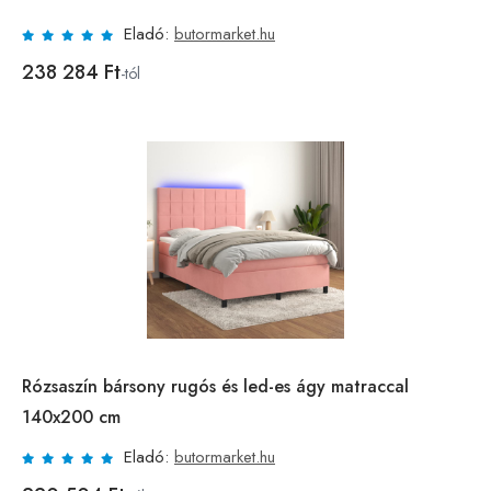
Eladó:
butormarket.hu
238 284 Ft
-tól
Rózsaszín bársony rugós és led-es ágy matraccal
140x200 cm
Eladó:
butormarket.hu