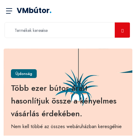
VMbútor
.
Újdonság
Több ezer bútor árait
hasonlítjuk össze a kényelmes
vásárlás érdekében.
Nem kell többé az összes webáruházban keresgélnie