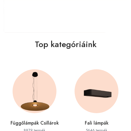
Top kategóriáink
Függőlámpák Csillárok
Fali lámpák
8879 termék
5646 termék