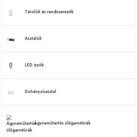
Tárolók és rendszerezők
Asztalok
LED izzók
Dohányzóasztal
Ágyneműtartós ülőgarnitúrák