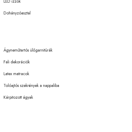
LED izzók
Dohányzóasztal
Ágyneműtartós ülőgarnitúrák
Fali dekorációk
Latex matracok
Tolóajtós szekrények a nappaliba
Kárpitozott ágyak