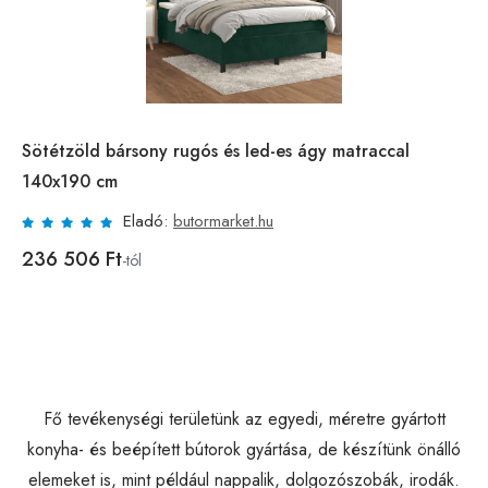
Sötétzöld bársony rugós és led-es ágy matraccal
140x190 cm
Eladó:
butormarket.hu
236 506 Ft
-tól
Fő tevékenységi területünk az egyedi, méretre gyártott
konyha- és beépített bútorok gyártása, de készítünk önálló
elemeket is, mint például nappalik, dolgozószobák, irodák.