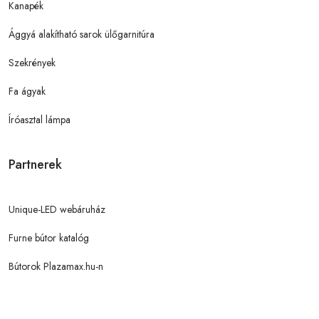
Kanapék
Ággyá alakítható sarok ülőgarnitúra
Szekrények
Fa ágyak
Íróasztal lámpa
Partnerek
Unique-LED webáruház
Furne bútor katalóg
Bútorok Plazamax.hu-n