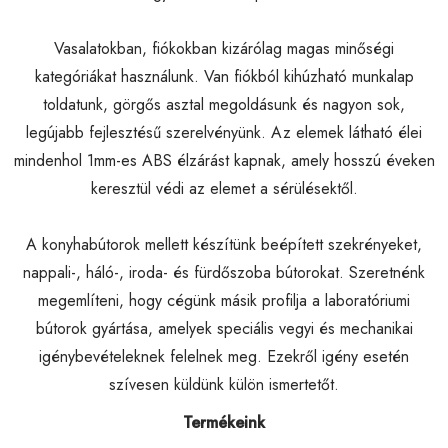
Vasalatokban, fiókokban kizárólag magas minőségi
kategóriákat használunk. Van fiókból kihúzható munkalap
toldatunk, görgős asztal megoldásunk és nagyon sok,
legújabb fejlesztésű szerelvényünk. Az elemek látható élei
mindenhol 1mm-es ABS élzárást kapnak, amely hosszú éveken
keresztül védi az elemet a sérülésektől.
A konyhabútorok mellett készítünk beépített szekrényeket,
nappali-, háló-, iroda- és fürdőszoba bútorokat. Szeretnénk
megemlíteni, hogy cégünk másik profilja a laboratóriumi
bútorok gyártása, amelyek speciális vegyi és mechanikai
igénybevételeknek felelnek meg. Ezekről igény esetén
szívesen küldünk külön ismertetőt.
Termékeink