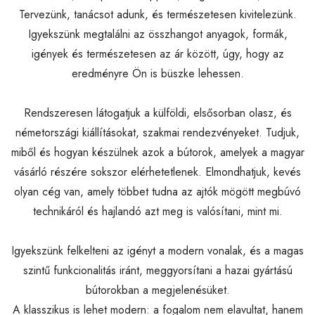
Tervezünk, tanácsot adunk, és természetesen kivitelezünk.
Igyekszünk megtalálni az összhangot anyagok, formák,
igények és természetesen az ár között, úgy, hogy az
eredményre Ön is büszke lehessen.
Rendszeresen látogatjuk a külföldi, elsősorban olasz, és
németországi kiállításokat, szakmai rendezvényeket. Tudjuk,
miből és hogyan készülnek azok a bútorok, amelyek a magyar
vásárló részére sokszor elérhetetlenek. Elmondhatjuk, kevés
olyan cég van, amely többet tudna az ajtók mögött megbúvó
technikáról és hajlandó azt meg is valósítani, mint mi.
Igyekszünk felkelteni az igényt a modern vonalak, és a magas
szintű funkcionalitás iránt, meggyorsítani a hazai gyártású
bútorokban a megjelenésüket.
A klasszikus is lehet modern: a fogalom nem elavultat, hanem