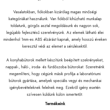
Vasalatokban, fiókokban kizárólag magas minőségi
kategóriákat használunk. Van fiókból kihúzható munkalap
toldatunk, görgős asztal megoldásunk és nagyon sok,
legújabb fejlesztésű szerelvényünk. Az elemek látható élei
mindenhol 1mm-es ABS élzárást kapnak, amely hosszú éveken
keresztül védi az elemet a sérülésektől.
A konyhabútorok mellett készítünk beépített szekrényeket,
nappali-, háló-, iroda- és fürdőszoba bútorokat. Szeretnénk
megemlíteni, hogy cégünk másik profilja a laboratóriumi
bútorok gyártása, amelyek speciális vegyi és mechanikai
igénybevételeknek felelnek meg. Ezekről igény esetén
szívesen küldünk külön ismertetőt.
Termékeink