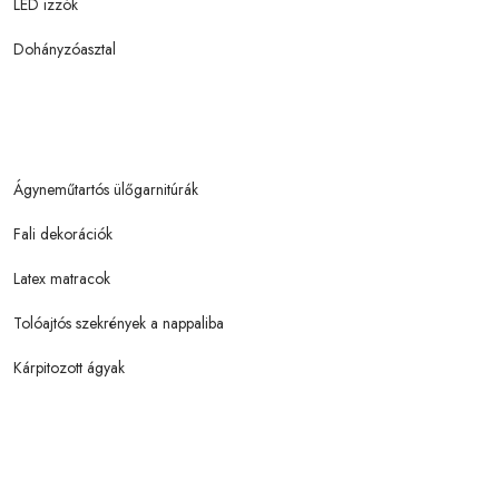
LED izzók
Dohányzóasztal
Ágyneműtartós ülőgarnitúrák
Fali dekorációk
Latex matracok
Tolóajtós szekrények a nappaliba
Kárpitozott ágyak