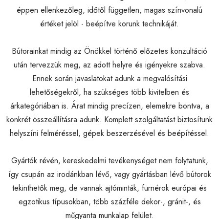
éppen ellenkezőleg, időtől független, magas színvonalú
értéket jelöl - beépítve korunk technikáját.
Bútorainkat mindig az Önökkel történő előzetes konzultáció
után tervezzük meg, az adott helyre és igényekre szabva.
Ennek során javaslatokat adunk a megvalósítási
lehetőségekről, ha szükséges több kivitelben és
árkategóriában is. Árat mindig precízen, elemekre bontva, a
konkrét összeállításra adunk. Komplett szolgáltatást biztosítunk
helyszíni felméréssel, gépek beszerzésével és beépítéssel.
Gyártók révén, kereskedelmi tevékenységet nem folytatunk,
így csupán az irodánkban lévő, vagy gyártásban lévő bútorok
tekinthetők meg, de vannak ajtóminták, furnérok európai és
egzotikus típusokban, több százféle dekor-, gránit-, és
műgyanta munkalap felület.