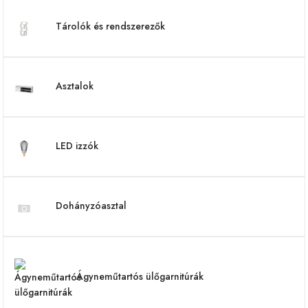
Tárolók és rendszerezők
Asztalok
LED izzók
Dohányzóasztal
Ágyneműtartós ülőgarnitúrák