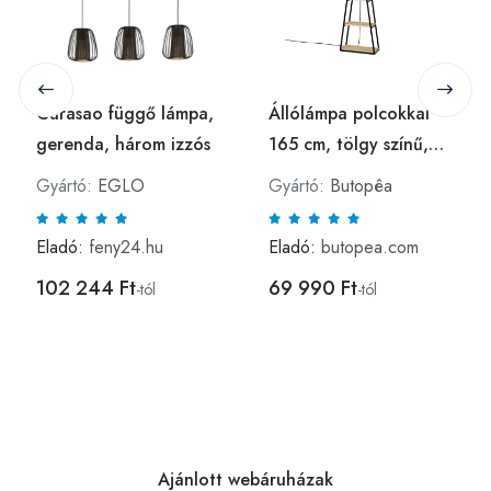
Curasao függő lámpa,
Állólámpa polcokkal
gerenda, három izzós
165 cm, tölgy színű,
fekete - TRIGULI -
Gyártó:
EGLO
Gyártó:
Butopêa
Butopêa
Eladó:
feny24.hu
Eladó:
butopea.com
102 244 Ft
69 990 Ft
-tól
-tól
Ajánlott webáruházak