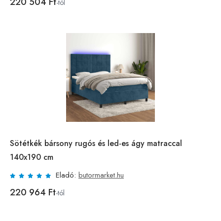
220 504 Ft
-tól
Sötétkék bársony rugós és led-es ágy matraccal
140x190 cm
Eladó:
butormarket.hu
220 964 Ft
-tól