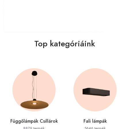
Top kategóriáink
Függőlámpák Csillárok
Fali lámpák
8879 termék
5646 termék