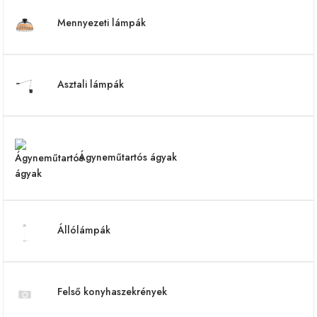
Mennyezeti lámpák
Asztali lámpák
Ágyneműtartós ágyak
Állólámpák
Felső konyhaszekrények