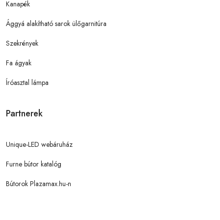
Kanapék
Ággyá alakítható sarok ülőgarnitúra
Szekrények
Fa ágyak
Íróasztal lámpa
Partnerek
Unique-LED webáruház
Furne bútor katalóg
Bútorok Plazamax.hu-n