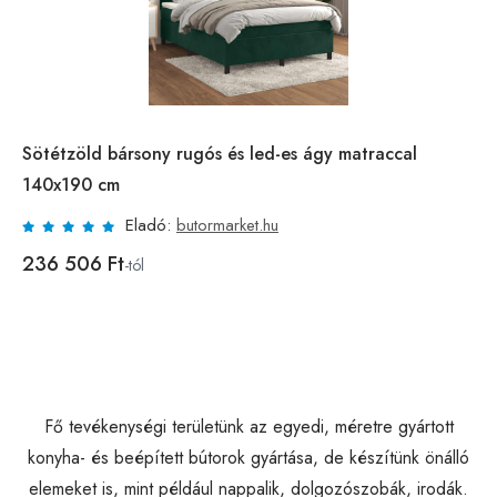
Sötétzöld bársony rugós és led-es ágy matraccal
140x190 cm
Eladó:
butormarket.hu
236 506 Ft
-tól
Fő tevékenységi területünk az egyedi, méretre gyártott
konyha- és beépített bútorok gyártása, de készítünk önálló
elemeket is, mint például nappalik, dolgozószobák, irodák.