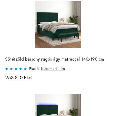
Sötétzöld bársony rugós ágy matraccal 140x190 cm
Eladó:
butormarket.hu
253 810 Ft
-tól