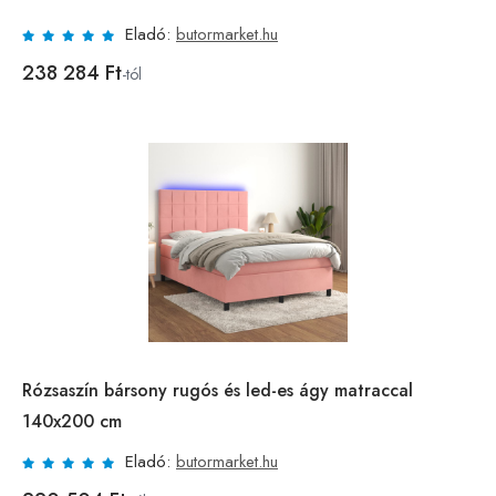
Eladó:
butormarket.hu
238 284 Ft
-tól
Rózsaszín bársony rugós és led-es ágy matraccal
140x200 cm
Eladó:
butormarket.hu