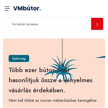
VMbútor
.
Újdonság
Több ezer bútor árait
hasonlítjuk össze a kényelmes
vásárlás érdekében.
Nem kell többé az összes webáruházban keresgélnie