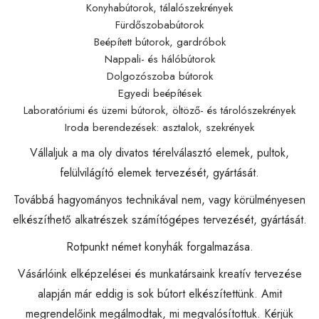
Konyhabútorok, tálalószekrények
Fürdőszobabútorok
Beépített bútorok, gardróbok
Nappali- és hálóbútorok
Dolgozószoba bútorok
Egyedi beépítések
Laboratóriumi és üzemi bútorok, öltöző- és tárolószekrények
Iroda berendezések: asztalok, szekrények
Vállaljuk a ma oly divatos térelválasztó elemek, pultok,
felülvilágító elemek tervezését, gyártását.
Továbbá hagyományos technikával nem, vagy körülményesen
elkészíthető alkatrészek számítógépes tervezését, gyártását.
Rotpunkt német konyhák forgalmazása.
Vásárlóink elképzelései és munkatársaink kreatív tervezése
alapján már eddig is sok bútort elkészítettünk. Amit
megrendelőink megálmodtak, mi megvalósítottuk. Kérjük